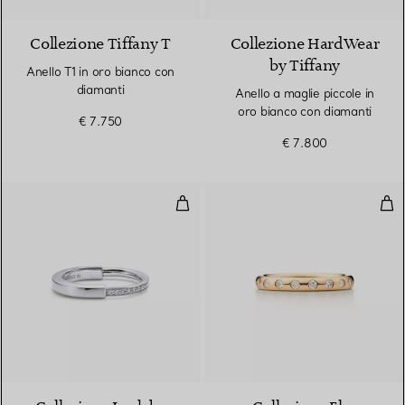
Collezione Tiffany T
Collezione HardWear
by Tiffany
Anello T1 in oro bianco con
diamanti
Anello a maglie piccole in
oro bianco con diamanti
€ 7.750
€ 7.800
Anello in oro bianco con diamant
Fed
3 Materiali