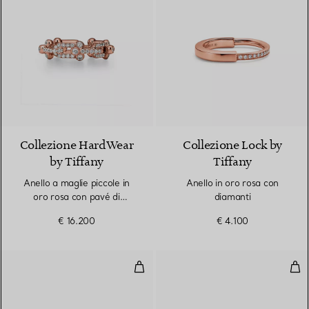
3 Materiali
Collezione HardWear
Collezione Lock by
by Tiffany
Tiffany
Anello a maglie piccole in
Anello in oro rosa con
oro rosa con pavé di
diamanti
diamanti
€ 16.200
€ 4.100
Anello con pavé di diamanti in or
Anel