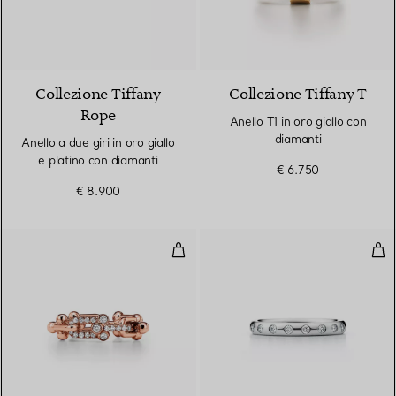
3 Materiali
Collezione Tiffany
Collezione Tiffany T
Rope
Anello T1 in oro giallo con
diamanti
Anello a due giri in oro giallo
e platino con diamanti
€ 6.750
€ 8.900
Anello a maglie piccole in oro ro
Fed