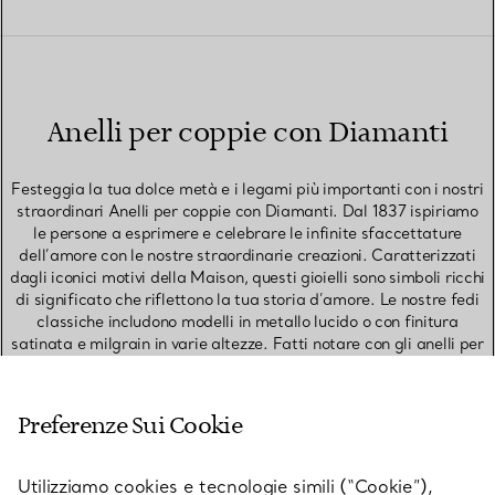
Anelli per coppie con Diamanti
Festeggia la tua dolce metà e i legami più importanti con i nostri
straordinari Anelli per coppie con Diamanti. Dal 1837 ispiriamo
le persone a esprimere e celebrare le infinite sfaccettature
dell’amore con le nostre straordinarie creazioni. Caratterizzati
dagli iconici motivi della Maison, questi gioielli sono simboli ricchi
di significato che riflettono la tua storia d’amore. Le nostre fedi
classiche includono modelli in metallo lucido o con finitura
satinata e milgrain in varie altezze. Fatti notare con gli anelli per
coppie con diamanti o con pavé di diamanti, indossati da soli,
abbinati ad altri anelli raffinati o a un anello di fidanzamento
Tiffany. Scegli anelli per coppie coordinati per un look
Preferenze Sui Cookie
minimalista, oppure scegli design diversi ma complementari per
un look che esprima lo stile di entrambi. Aggiungi un’incisione,
come una data speciale, delle iniziali o una parola significativa,
Utilizziamo cookies e tecnologie simili (“Cookie”),