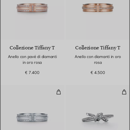
2 Materiali
Collezione Tiffany T
Collezione Tiffany T
Anello con pavé di diamanti
Anello con diamanti in oro
in oro rosa
rosa
€ 7.400
€ 4.500
Anello con pavé di diamanti in or
Ane