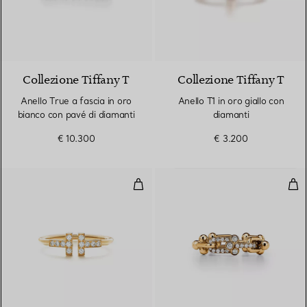
3 Materiali
Collezione Tiffany T
Collezione Tiffany T
Anello True a fascia in oro
Anello T1 in oro giallo con
bianco con pavé di diamanti
diamanti
€ 10.300
€ 3.200
Anello Wire con diamanti in oro g
Anel
3 Materiali