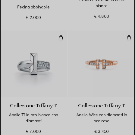
bianco
Fedina abbinabile
€ 4.800
€ 2.000
Anello T1 in oro bianco con diama
Ane
3 Materiali
Collezione Tiffany T
Collezione Tiffany T
Anello T1 in oro bianco con
Anello Wire con diamanti in
diamanti
oro rosa
€ 7.000
€ 3.450