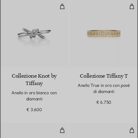
Anello in oro bianco con diamant
Anel
3 Materiali
Collezione Knot by
Collezione Tiffany T
Tiffany
Anello True in oro con pavé
di diamanti
Anello in oro bianco con
diamanti
€ 6.750
€ 3.600
Anello True in oro rosa con pavé 
Ane