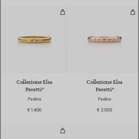
Fedina
Fed
Collezione Elsa
Collezione Elsa
Peretti®
Peretti®
Fedina
Fedina
€ 1.400
€ 2.500
Fedina abbinabile