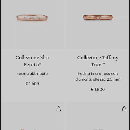
Collezione Elsa
Collezione Tiffany
Peretti®
True™
Fedina abbinabile
Fedina in oro rosa con
diamanti, altezza 2,5 mm
€ 1.600
€ 1.800
Anello in oro giallo con diamanti
Ane