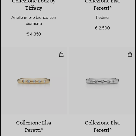
Collezione Lock by
Collezione Elsa
Tiffany
Peretti®
Anello in oro bianco con
Fedina
diamanti
€ 2.500
€ 4.350
Fedina abbinabile
Fed
Collezione Elsa
Collezione Elsa
Peretti®
Peretti®