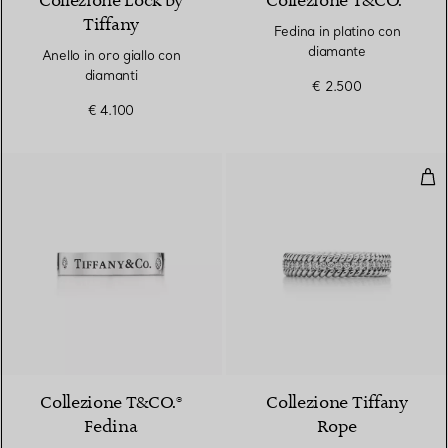
Collezione Lock by
Collezione T&CO.®
Tiffany
Fedina in platino con
diamante
Anello in oro giallo con
diamanti
€ 2.500
€ 4.100
Anel
Collezione T&CO.®
Collezione Tiffany
Fedina
Rope