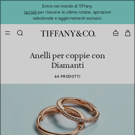
Entra nel mondo di Tiffany.
L'estat
Iscriviti
per ricevere le ultime notizie, ispirazioni
selezionate e aggiornamenti esclusivi.
Contatta
Anelli per coppie con
Diamanti
64 PRODOTTI