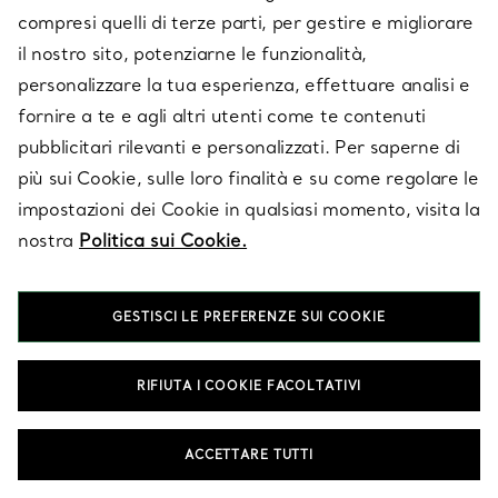
per un set di anelli per coppie personalizzato che esprima tutto il
compresi quelli di terze parti, per gestire e migliorare
vostro amore. Ogni anello è superbamente realizzato dagli
artigiani Tiffany nei nostri rinomati atelier.
il nostro sito, potenziarne le funzionalità,
personalizzare la tua esperienza, effettuare analisi e
fornire a te e agli altri utenti come te contenuti
SET DI FEDI NUZIALI
pubblicitari rilevanti e personalizzati. Per saperne di
FEDI DA UOMO
FEDI DA DONNA
più sui Cookie, sulle loro finalità e su come regolare le
ANELLI DI FIDANZAMENTO
impostazioni dei Cookie in qualsiasi momento, visita la
nostra
Politica sui Cookie.
Domande frequenti
GESTISCI LE PREFERENZE SUI COOKIE
RIFIUTA I COOKIE FACOLTATIVI
Cosa sono gli anelli per coppie?
Gli anelli per coppie simboleggiano l’impegno, l’unione o la
ACCETTARE TUTTI
promessa reciproca, senza la formalità delle nozze. Possono
segnare un momento importante, un nuovo capitolo o un’unione