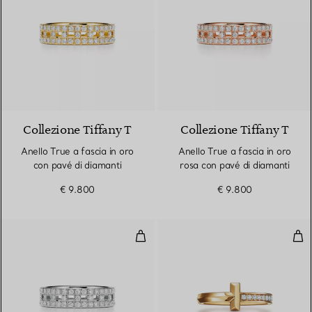
3 Materiali
Collezione Tiffany T
Collezione Tiffany T
Anello True a fascia in oro
Anello True a fascia in oro
con pavé di diamanti
rosa con pavé di diamanti
€ 9.800
€ 9.800
Anello True a fascia in oro bianc
Anel