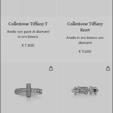
2 Materiali
Collezione Tiffany T
Collezione Tiffany
Knot
Anello con pavé di diamanti
in oro bianco
Anello in oro bianco con
diamanti
€ 7.800
€ 5.600
Anello T1 in oro bianco con diama
Anel
3 Materiali