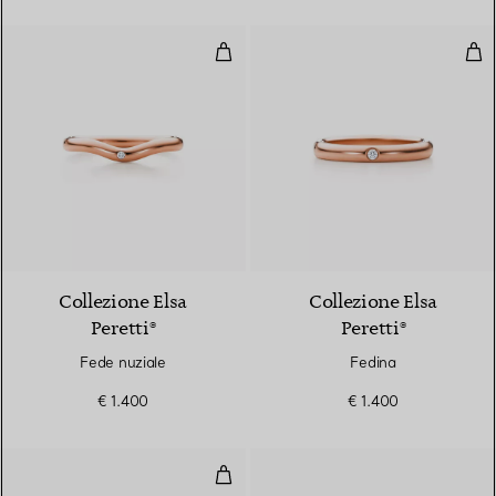
Fede nuziale
Fed
3 Materiali
Collezione Elsa
Collezione Elsa
Peretti®
Peretti®
Fede nuziale
Fedina
€ 1.400
€ 1.400
Fedina