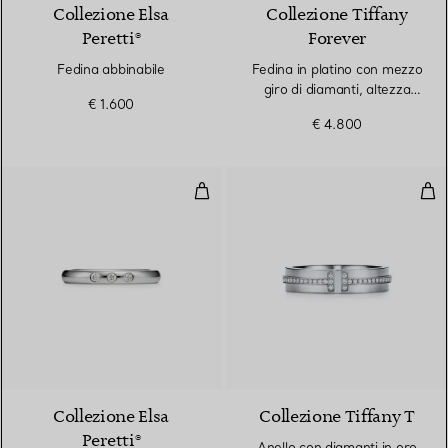
Collezione Elsa
Collezione Tiffany
Peretti®
Forever
Fedina abbinabile
Fedina in platino con mezzo
giro di diamanti, altezza
€ 1.600
2,2 mm
€ 4.800
Fedina abbinabile
Ane
3 Materiali
Collezione Elsa
Collezione Tiffany T
Peretti®
Anello con diamanti in oro