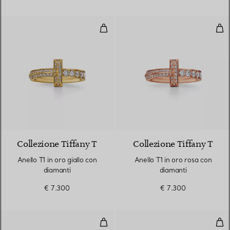
Anello T1 in oro giallo con diaman
Anel
3 Materiali
Collezione Tiffany T
Collezione Tiffany T
Anello T1 in oro giallo con
Anello T1 in oro rosa con
diamanti
diamanti
€ 7.300
€ 7.300
Anello a maglie piccole in oro ro
Anel