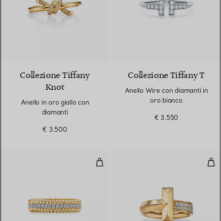
3 Materiali
Collezione Tiffany
Collezione Tiffany T
Knot
Anello Wire con diamanti in
oro bianco
Anello in oro giallo con
diamanti
€ 3.550
€ 3.500
Anello a due giri in oro giallo e p
Anel