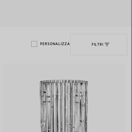
Elsa Peretti®
Come scegliere il tuo anello di
fidanzamento
PERSONALIZZA
FILTRI