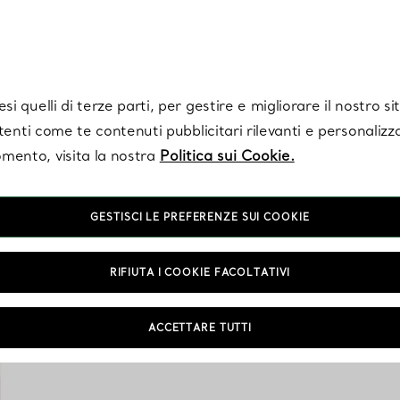
Tiffany.
Iscriviti
per ricevere le ultime notizie, ispirazioni selezionate e ag
i quelli di terze parti, per gestire e migliorare il nostro s
utenti come te contenuti pubblicitari rilevanti e personalizza
mento, visita la nostra
Politica sui Cookie.
GESTISCI LE PREFERENZE SUI COOKIE
RIFIUTA I COOKIE FACOLTATIVI
Gli oggetti per la casa
l’estetica intramontabil
ACCETTARE TUTTI
molto altro: la collez