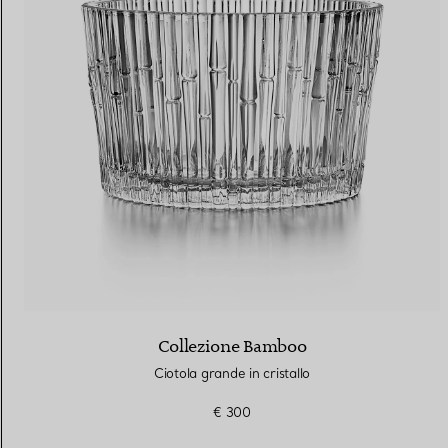
Collezione Bamboo
Ciotola grande in cristallo
€ 300