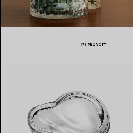
Fedi per Lei
Fedi per Lui
176 PRODOTTI
Prenota il tuo
appuntamento
con