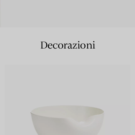
Anelli per coppie
Eternity Rings
Decorazioni
 un esperto di diamanti Tiffany.