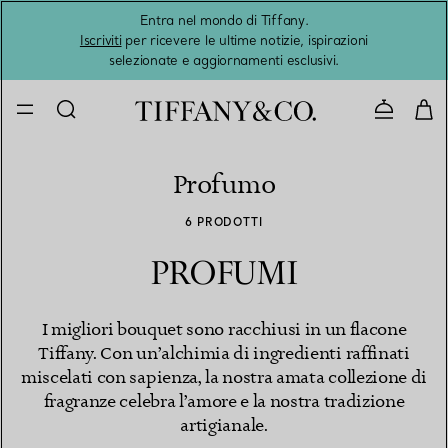
Entra nel mondo di Tiffany.
L'estat
Iscriviti
per ricevere le ultime notizie, ispirazioni
selezionate e aggiornamenti esclusivi.
Contatta
Profumo
6 PRODOTTI
PROFUMI
I migliori bouquet sono racchiusi in un flacone
Tiffany. Con un’alchimia di ingredienti raffinati
miscelati con sapienza, la nostra amata collezione di
fragranze celebra l’amore e la nostra tradizione
artigianale.