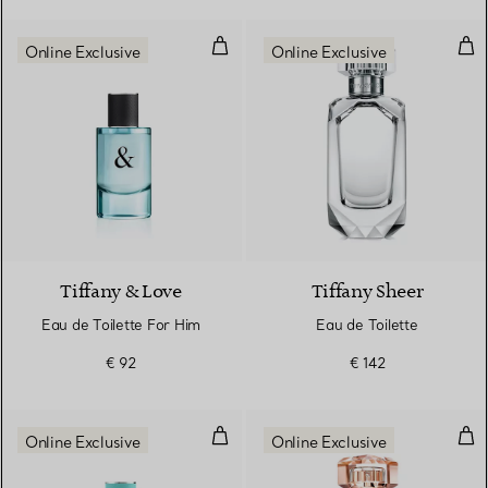
Eau de Toilette For Him
Eau
Online Exclusive
Online Exclusive
Tiffany & Love
Tiffany Sheer
Eau de Toilette For Him
Eau de Toilette
€ 92
€ 142
Eau de Parfum for Her 50 ml
Eau
Online Exclusive
Online Exclusive