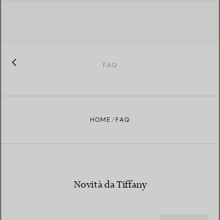
American Express Safekey®
800
935 547
FAQ
HOME
FAQ
Novità da Tiffany
Mastercard® SecureCode™