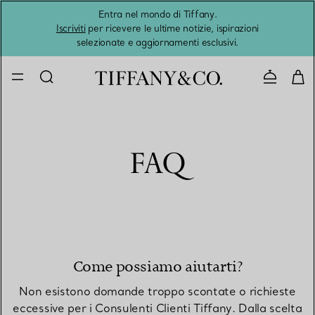
Entra nel mondo di Tiffany.
L'estat
Iscriviti
per ricevere le ultime notizie, ispirazioni
selezionate e aggiornamenti esclusivi.
Contatta
FAQ
Come possiamo aiutarti?
Non esistono domande troppo scontate o richieste
eccessive per i Consulenti Clienti Tiffany. Dalla scelta