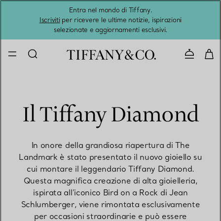
Entra nel mondo di Tiffany.
L'estat
Iscriviti
per ricevere le ultime notizie, ispirazioni
selezionate e aggiornamenti esclusivi.
Contatta
Il Tiffany Diamond
In onore della grandiosa riapertura di The
Landmark è stato presentato il nuovo gioiello su
cui montare il leggendario Tiffany Diamond.
Questa magnifica creazione di alta gioielleria,
ispirata all’iconico Bird on a Rock di Jean
Schlumberger, viene rimontata esclusivamente
per occasioni straordinarie e può essere