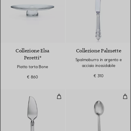
Collezione Elsa
Collezione Palmette
Peretti®
Spalmaburro in argento e
acciaio inossidabile
Piatto torta Bone
€ 310
€ 860
Paletta per formaggi in argento e
Cuc