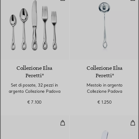
Collezione Elsa
Collezione Elsa
Peretti®
Peretti®
Set di posate, 32 pezzi in
Mestolo in argento
argento Collezione Padova
Collezione Padova
€ 7.100
€ 1.250
Piatto torta Bone
Spa