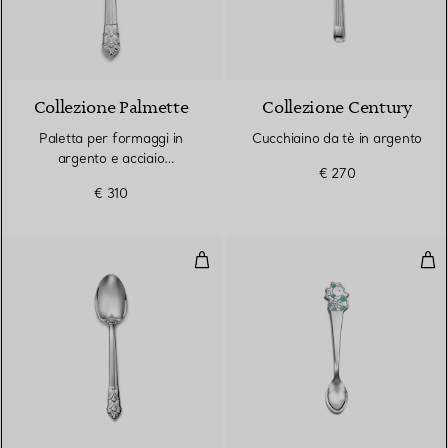
Collezione Palmette
Collezione Century
Paletta per formaggi in
Cucchiaino da tè in argento
argento e acciaio
€ 270
inossidabile
€ 310
Cucchiaino da tè in argento
Cuc