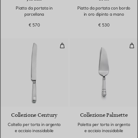
Piatto da portata in
Piatto da portata con bordo
porcellana
in oro dipinto a mano
€ 570
€ 530
Coltello per torta in argento e ac
Pale
Collezione Century
Collezione Palmette
Coltello per torta in argento
Paletta per torta in argento
e acciaio inossidabile
e acciaio inossidabile