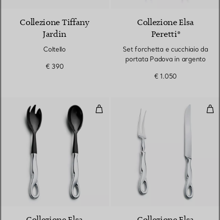
Collezione Tiffany
Collezione Elsa
Jardin
Peretti®
Coltello
Set forchetta e cucchiaio da
portata Padova in argento
€ 390
€ 1.050
Set di posate da insalata Padova 
Set