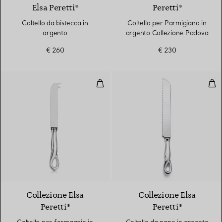
Elsa Peretti®
Peretti®
Coltello da bistecca in
Coltello per Parmigiano in
argento
argento Collezione Padova
€ 260
€ 230
Coltello per formaggio in argent
Col
Collezione Elsa
Collezione Elsa
Peretti®
Peretti®