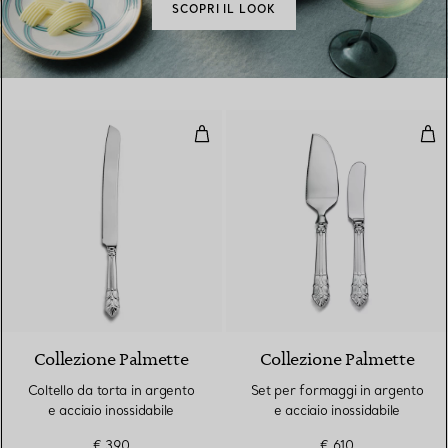
SCOPRI IL LOOK
Coltello da torta in argento e acc
Set 
Collezione Palmette
Collezione Palmette
Coltello da torta in argento
Set per formaggi in argento
e acciaio inossidabile
e acciaio inossidabile
€ 390
€ 610