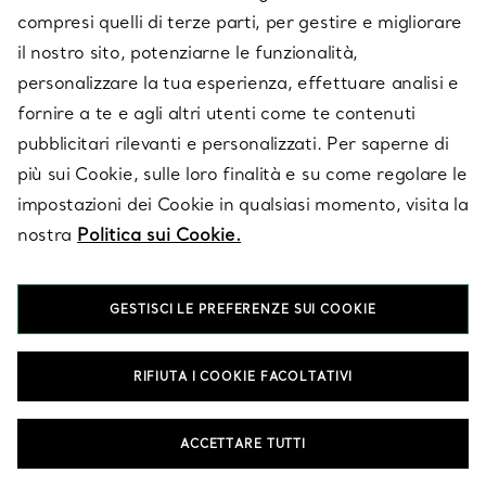
compresi quelli di terze parti, per gestire e migliorare
il nostro sito, potenziarne le funzionalità,
SU TIFFANY & CO.
personalizzare la tua esperienza, effettuare analisi e
fornire a te e agli altri utenti come te contenuti
pubblicitari rilevanti e personalizzati. Per saperne di
LEGALE
più sui Cookie, sulle loro finalità e su come regolare le
impostazioni dei Cookie in qualsiasi momento, visita la
nostra
Politica sui Cookie.
SEGUICI
GESTISCI LE PREFERENZE SUI COOKIE
Cambia posizione:
RIFIUTA I COOKIE FACOLTATIVI
T&Co. 2026
ACCETTARE TUTTI