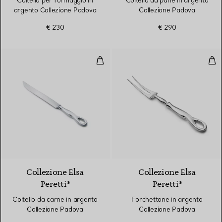
Coltello per formaggio in
Coltello da pane in argento
argento Collezione Padova
Collezione Padova
€ 230
€ 290
Coltello da carne in argento Col
For
Collezione Elsa
Collezione Elsa
Peretti®
Peretti®
Coltello da carne in argento
Forchettone in argento
Collezione Padova
Collezione Padova