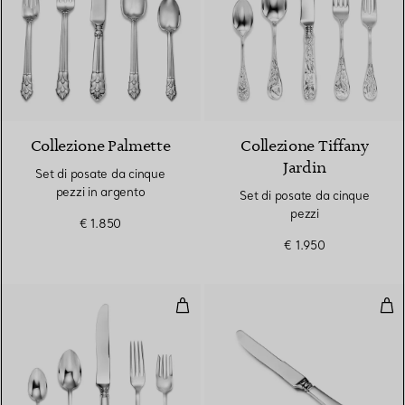
Collezione Palmette
Collezione Tiffany
Jardin
Set di posate da cinque
pezzi in argento
Set di posate da cinque
pezzi
€ 1.850
€ 1.950
Set di posate da cinque pezzi in a
Colt