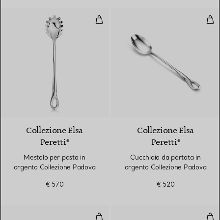
Mestolo per pasta in argento Co
Cuc
Collezione Elsa
Collezione Elsa
Peretti®
Peretti®
Mestolo per pasta in
Cucchiaio da portata in
argento Collezione Padova
argento Collezione Padova
€ 570
€ 520
Set di posate, 32 pezzi in argent
Mes