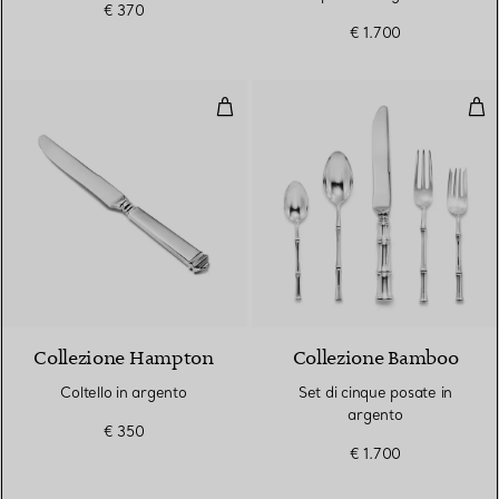
€ 370
€ 1.700
Coltello in argento
Set
Collezione Hampton
Collezione Bamboo
Coltello in argento
Set di cinque posate in
argento
€ 350
€ 1.700