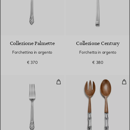
Collezione Palmette
Collezione Century
Forchettina in argento
Forchetta in argento
€ 370
€ 380
Forchetta in argento
Pos