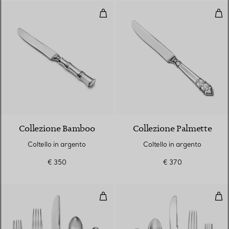
Coltello in argento
Colt
Collezione Bamboo
Collezione Palmette
Coltello in argento
Coltello in argento
€ 350
€ 370
Set di posate da cinque pezzi in 
Set 