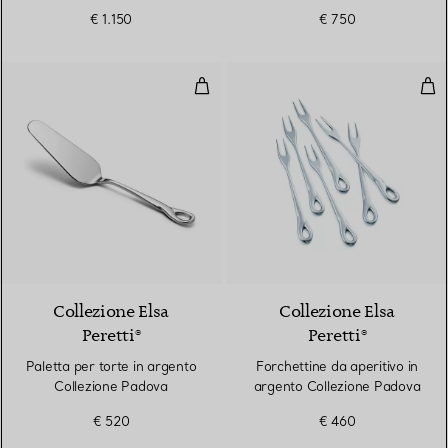
€ 1.150
€ 750
Paletta per torte in argento Col
For
Collezione Elsa
Collezione Elsa
Peretti®
Peretti®
Paletta per torte in argento
Forchettine da aperitivo in
Collezione Padova
argento Collezione Padova
€ 520
€ 460