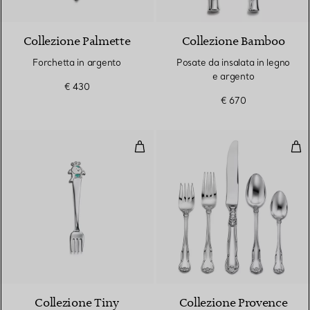
Collezione Palmette
Collezione Bamboo
Forchetta in argento
Posate da insalata in legno
e argento
€ 430
€ 670
Forchetta Baby Bird in argento
Set 
Collezione Tiny
Collezione Provence