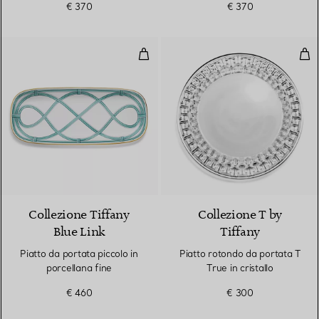
€ 370
€ 370
Piatto da portata piccolo in porce
Piat
Collezione Tiffany
Collezione T by
Blue Link
Tiffany
Piatto da portata piccolo in
Piatto rotondo da portata T
porcellana fine
True in cristallo
€ 460
€ 300