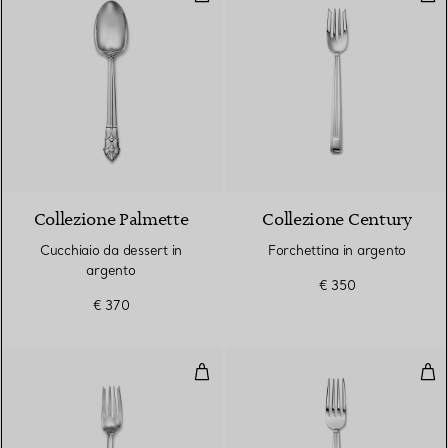
Collezione Palmette
Collezione Century
Cucchiaio da dessert in
Forchettina in argento
argento
€ 350
€ 370
Forchettina in argento
For