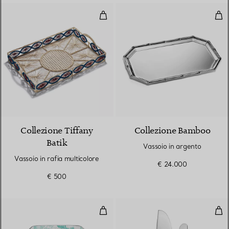
Vassoio in rafia multicolore
Vas
Collezione Tiffany
Collezione Bamboo
Batik
Vassoio in argento
Vassoio in rafia multicolore
€ 24.000
€ 500
Svuotatasche in porcellana fine 
Set