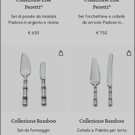
Collezione Elsa
Collezione Elsa
Peretti®
Peretti®
Set di posate da insalata
Set forchettone e coltello
Padova in argento e resina
da arrosto Padova in
argento
€ 630
€ 750
Set da formaggio
Colt
Collezione Bamboo
Collezione Bamboo
Set da formaggio
Coltello e Paletta per torta