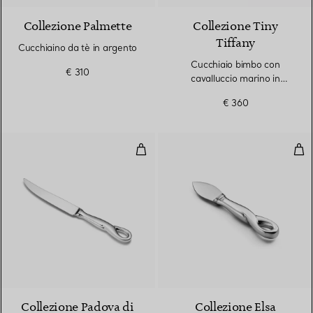
Collezione Palmette
Collezione Tiny
Tiffany
Cucchiaino da tè in argento
Cucchiaio bimbo con
€ 310
cavalluccio marino in
argento
€ 360
Coltello da bistecca in argento
Col
Collezione Padova di
Collezione Elsa