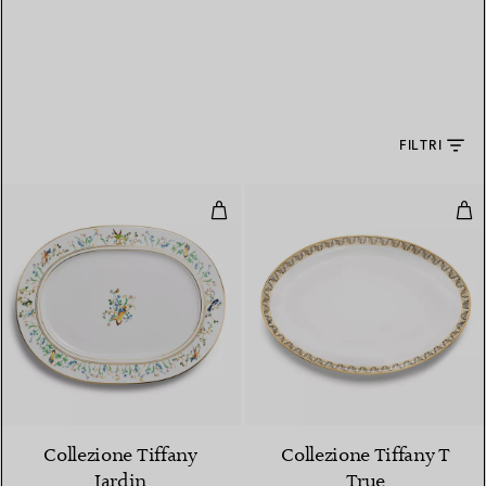
FILTRI
Piatto da portata in porcellana
Pia
Collezione Tiffany
Collezione Tiffany T
Jardin
True