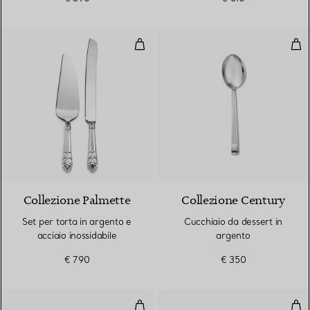
Set per torta in argento e acciaio
Cuc
Collezione Palmette
Collezione Century
Set per torta in argento e
Cucchiaio da dessert in
acciaio inossidabile
argento
€ 790
€ 350
Cucchiaio da dessert in argento
For