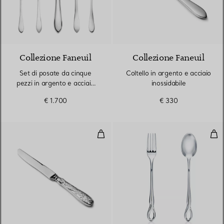
Collezione Faneuil
Collezione Faneuil
Set di posate da cinque
Coltello in argento e acciaio
pezzi in argento e acciaio
inossidabile
inossidabile
€ 1.700
€ 330
Coltello
Set