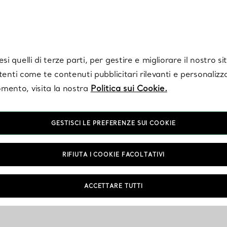
Tiffany.
Iscriviti
per ricevere le ultime notizie, ispirazioni selezionate e ag
i quelli di terze parti, per gestire e migliorare il nostro s
utenti come te contenuti pubblicitari rilevanti e personalizza
mento, visita la nostra
Politica sui Cookie.
GESTISCI LE PREFERENZE SUI COOKIE
RIFIUTA I COOKIE FACOLTATIVI
ACCETTARE TUTTI
NTAMENTO