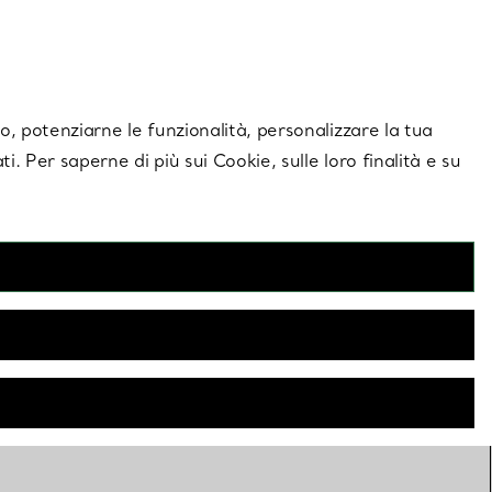
giornamenti esclusivi.
Contattaci
Accedi al tuo a
ito, potenziarne le funzionalità, personalizzare la tua
ti. Per saperne di più sui Cookie, sulle loro finalità e su