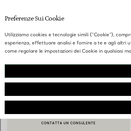
Entra nel mondo di 
Preferenze Sui Cookie
Vai alla pagina dei negozi
Utilizziamo cookies e tecnologie simili (“Cookie”), compres
esperienza, effettuare analisi e fornire a te e agli altri 
come regolare le impostazioni dei Cookie in qualsiasi mo
Collezione Tiffany Jardin
Set di posate da cinque pezzi
€ 1.950
AVVISAMI QUANDO È DISPONIBILE
CONTATTA UN CONSULENTE
CONTATTA UN CONSULENTE CLIENTI O PRENOTA UN APPU
BOOK AN APPOINTMENT