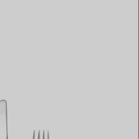
Elsa Peretti®
Come scegliere il tuo anello di
fidanzamento