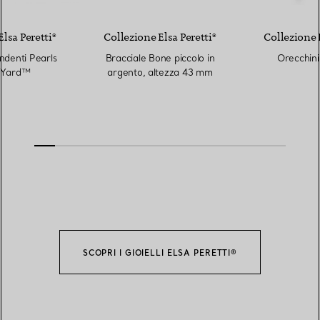
lsa Peretti®
Collezione Elsa Peretti®
Collezione E
ndenti Pearls
Bracciale Bone piccolo in
Orecchini
 Yard™
argento, altezza 43 mm
SCOPRI I GIOIELLI ELSA PERETTI®