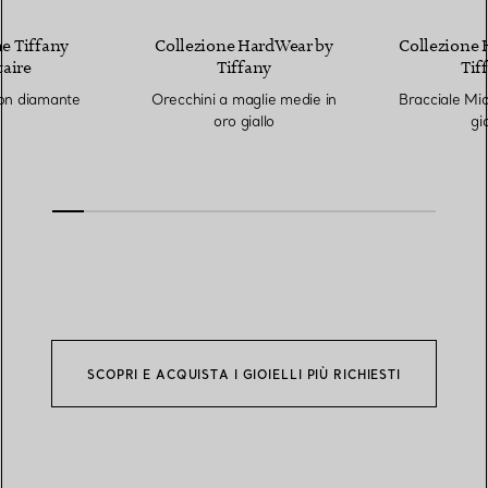
e Tiffany
Collezione HardWear by
Collezione 
taire
Tiffany
Tif
on diamante
Orecchini a maglie medie in
Bracciale Mic
oro giallo
gia
SCOPRI E ACQUISTA I GIOIELLI PIÙ RICHIESTI