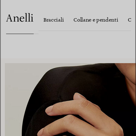
Anelli
Bracciali
Collane e pendenti
Cin