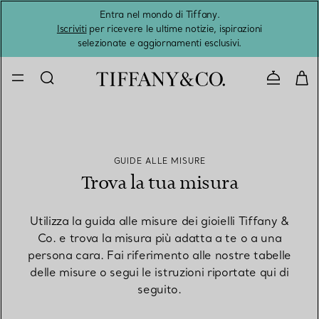
Entra nel mondo di Tiffany.
L'estat
Iscriviti
per ricevere le ultime notizie, ispirazioni
selezionate e aggiornamenti esclusivi.
Contatta
GUIDE ALLE MISURE
Trova la tua misura
Utilizza la guida alle misure dei gioielli Tiffany &
Co. e trova la misura più adatta a te o a una
persona cara. Fai riferimento alle nostre tabelle
delle misure o segui le istruzioni riportate qui di
seguito.