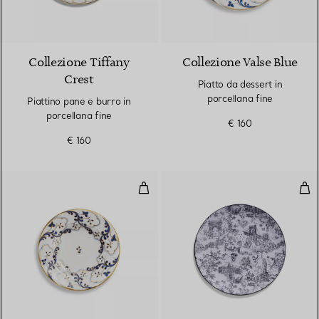
Collezione Tiffany
Collezione Valse Blue
Crest
Piatto da dessert in
porcellana fine
Piattino pane e burro in
porcellana fine
€ 160
€ 160
Piattino pane e burro in porcella
Piat