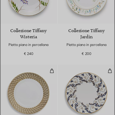
Collezione Tiffany
Collezione Tiffany
Wisteria
Jardin
Piatto piano in porcellana
Piatto piano in porcellana
€ 240
€ 200
Piatto piano con bordo in oro di
Piat
2 Colori