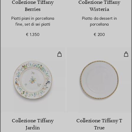
Collezione Tiffany
Collezione Tiffany
Berries
Wisteria
Piatti piani in porcellana
Piatto da dessert in
fine, set di sei piatti
porcellana
€ 1.350
€ 200
Piatto da dessert in porcellana
Pia
Collezione Tiffany
Collezione Tiffany T
Jardin
True