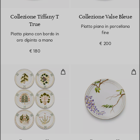
Collezione Tiffany T
Collezione Valse Bleue
True
Piatto piano in porcellana
fine
Piatto piano con bordo in
oro dipinto a mano
€ 200
€ 180
Piatti piani in porcellana fine, set 
Piat