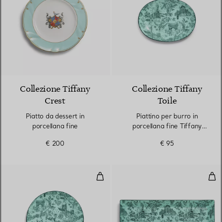
3 Colori
Collezione Tiffany
Collezione Tiffany
Crest
Toile
Piatto da dessert in
Piattino per burro in
porcellana fine
porcellana fine Tiffany
Blue®
€ 200
€ 95
Piattino pane e burro in porcella
Piat