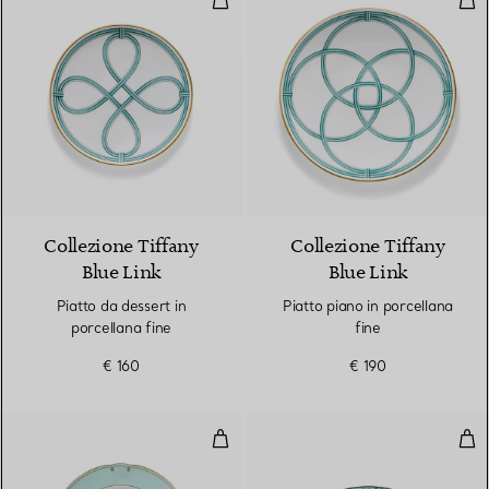
Collezione Tiffany
Collezione Tiffany
Blue Link
Blue Link
Piatto da dessert in
Piatto piano in porcellana
porcellana fine
fine
€ 160
€ 190
Piatto da dessert in porcellana fi
Piat