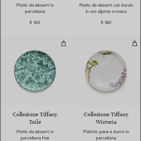
Piatto da dessert in
Piatto da dessert con bordo
porcellana
in oro dipinto a mano
€ 160
€ 140
Piatto da dessert in porcellana fi
Piat
Collezione Tiffany
Collezione Tiffany
Toile
Wisteria
Piatto da dessert in
Piattino pane e burro in
porcellana fine
porcellana