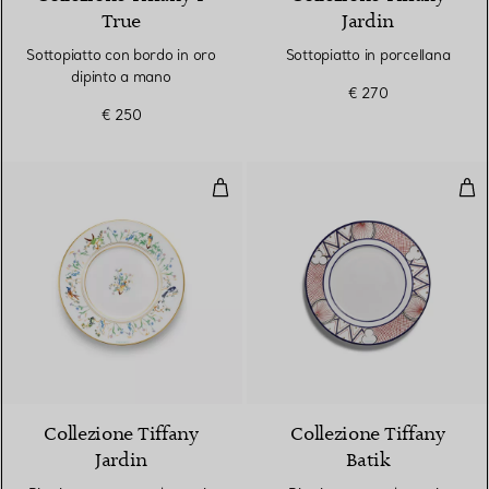
True
Jardin
Sottopiatto con bordo in oro
Sottopiatto in porcellana
dipinto a mano
€ 270
€ 250
Piattino per pane e burro in porc
Piat
Collezione Tiffany
Collezione Tiffany
Jardin
Batik