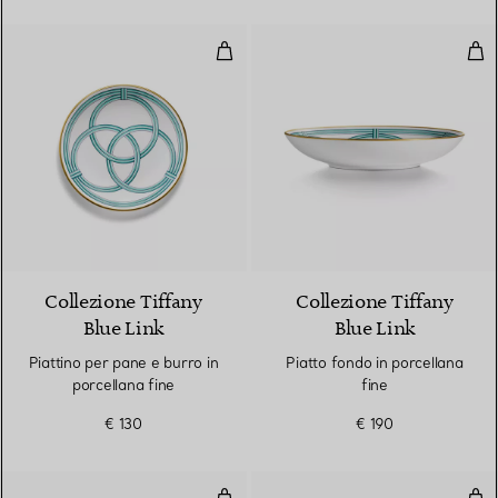
Piattino per pane e burro in porc
Piat
Collezione Tiffany
Collezione Tiffany
Blue Link
Blue Link
Piattino per pane e burro in
Piatto fondo in porcellana
porcellana fine
fine
€ 130
€ 190
Piatto da dessert in porcellana fi
Piat