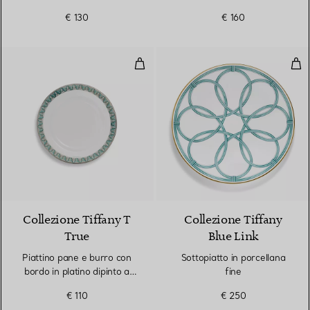
€ 130
€ 160
Piattino pane e burro con bordo i
Sott
2 Colori
Collezione Tiffany T
Collezione Tiffany
True
Blue Link
Piattino pane e burro con
Sottopiatto in porcellana
bordo in platino dipinto a
fine
mano
€ 110
€ 250