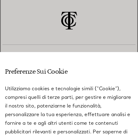
SERVIZIO CLIENTI
Preferenze Sui Cookie
SERVICES
Utilizziamo cookies e tecnologie simili (“Cookie”),
compresi quelli di terze parti, per gestire e migliorare
il nostro sito, potenziarne le funzionalità,
SU TIFFANY & CO.
personalizzare la tua esperienza, effettuare analisi e
fornire a te e agli altri utenti come te contenuti
pubblicitari rilevanti e personalizzati. Per saperne di
LEGALE