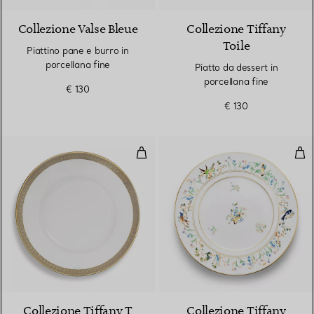
Collezione Valse Bleue
Collezione Tiffany
Toile
Piattino pane e burro in
porcellana fine
Piatto da dessert in
porcellana fine
€ 130
€ 130
Sottopiatto con bordo in oro dip
Sott
2 Colori
Collezione Tiffany T
Collezione Tiffany