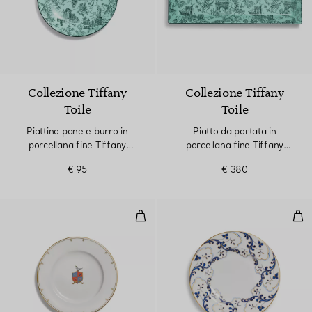
Collezione Tiffany
Collezione Tiffany
Toile
Toile
Piattino pane e burro in
Piatto da portata in
porcellana fine Tiffany
porcellana fine Tiffany
Blue®
Blue®
€ 95
€ 380
Piattino pane e burro in porcella
Piat