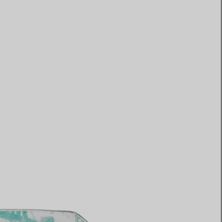
Elsa Peretti®
Come scegliere il tuo anello di
fidanzamento