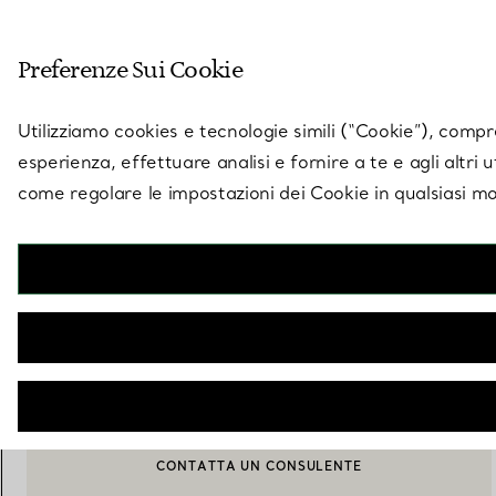
Entra nel mondo di 
Preferenze Sui Cookie
Vai alla pagina dei negozi
Utilizziamo cookies e tecnologie simili (“Cookie”), compres
esperienza, effettuare analisi e fornire a te e agli altri 
come regolare le impostazioni dei Cookie in qualsiasi mo
Collezione Tiffany Toile
Svuotatasche in porcellana fine Tiffany Blue®
€ 210
AVVISAMI QUANDO È DISPONIBILE
BOOK AN APPOINTMENT
CONTATTA UN CONSULENTE CLIENTI O PRENOTA UN APPU