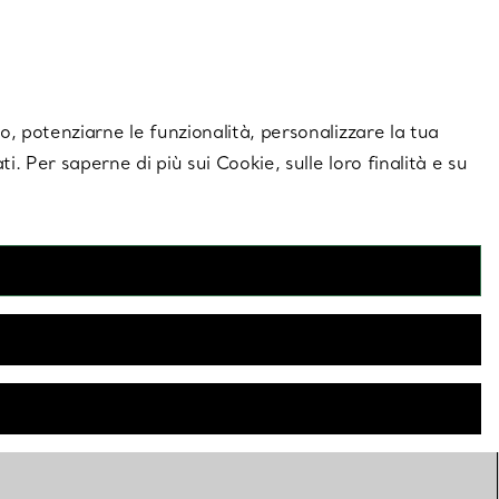
giornamenti esclusivi.
Contattaci
Accedi al tuo a
ito, potenziarne le funzionalità, personalizzare la tua
ti. Per saperne di più sui Cookie, sulle loro finalità e su