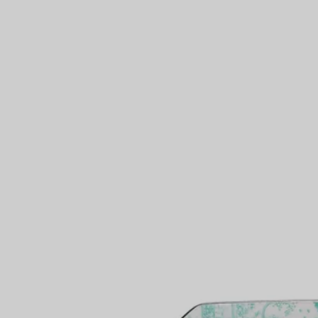
Anelli per coppie
Eternity Rings
 un esperto di diamanti Tiffany.