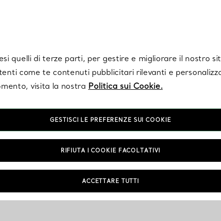
Tiffany.
Iscriviti
per ricevere le ultime notizie, ispirazioni selezionate e ag
i quelli di terze parti, per gestire e migliorare il nostro s
utenti come te contenuti pubblicitari rilevanti e personalizza
mento, visita la nostra
Politica sui Cookie.
GESTISCI LE PREFERENZE SUI COOKIE
RIFIUTA I COOKIE FACOLTATIVI
ACCETTARE TUTTI
NTAMENTO