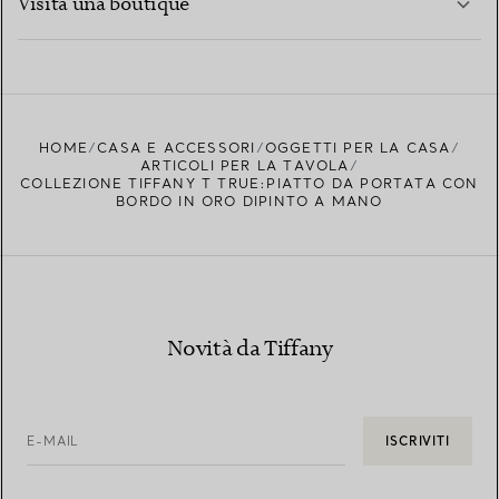
Visita una boutique
PER SAPERNE DI PIÙ
TROVA LA BOUTIQUE PIÙ VICINA A TE
HOME
CASA E ACCESSORI
OGGETTI PER LA CASA
ARTICOLI PER LA TAVOLA
COLLEZIONE TIFFANY T TRUE:PIATTO DA PORTATA CON
BORDO IN ORO DIPINTO A MANO
Novità da Tiffany
E-MAIL
ISCRIVITI