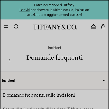
Entra nel mondo di Tiffany.
L'estat
Iscriviti
per ricevere le ultime notizie, ispirazioni
selezionate e aggiornamenti esclusivi.
Contatta
Incisioni
Domande frequenti
Incisioni
Domande frequenti sulle incisioni