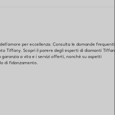
Elsa Peretti®
Come scegliere il tuo anello di
fidanzamento
o dell’amore per eccellenza. Consulta le domande frequenti
nto Tiffany. Scopri il parere degli esperti di diamanti Tiffa
aranzia a vita e i servizi offerti, nonché su aspetti
lo di fidanzamento.