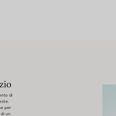
izio
onto di
este.
ne per
 di un