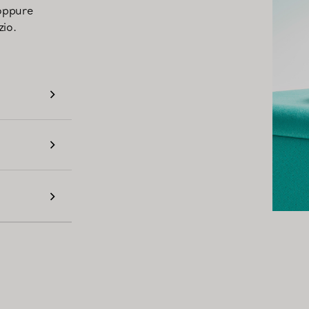
 oppure
io.