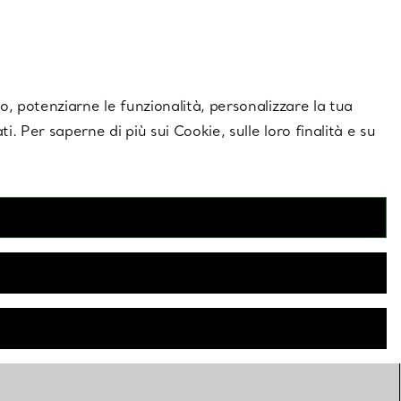
giornamenti esclusivi.
Contattaci
Accedi al tuo
ito, potenziarne le funzionalità, personalizzare la tua
ti. Per saperne di più sui Cookie, sulle loro finalità e su