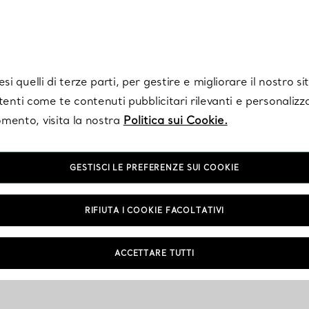
Tiffany.
Iscriviti
per ricevere le ultime notizie, ispirazioni selezionate e ag
i quelli di terze parti, per gestire e migliorare il nostro s
utenti come te contenuti pubblicitari rilevanti e personalizza
mento, visita la nostra
Politica sui Cookie.
GESTISCI LE PREFERENZE SUI COOKIE
RIFIUTA I COOKIE FACOLTATIVI
Informazioni su amore e fidanzamento
Domande frequenti
ACCETTARE TUTTI