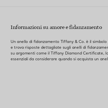
Anelli per coppie
Eternity Rings
Informazioni su amore e fidanzamento
 un esperto di diamanti Tiffany.
Un anello di fidanzamento Tiffany & Co. è il simbol
e trova risposte dettagliate sugli anelli di fidanzame
su argomenti come il Tiffany Diamond Certificate, la g
essenziali da considerare quando si acquista un anel