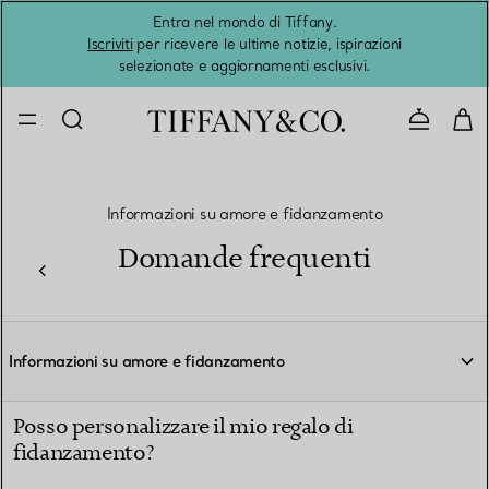
Entra nel mondo di Tiffany.
L'estat
Iscriviti
per ricevere le ultime notizie, ispirazioni
selezionate e aggiornamenti esclusivi.
Contatta
Informazioni su amore e fidanzamento
Domande frequenti
Informazioni su amore e fidanzamento
Posso personalizzare il mio regalo di
fidanzamento?