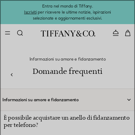
Entra nel mondo di Tiffany.
L'estat
Iscriviti
per ricevere le ultime notizie, ispirazioni
selezionate e aggiornamenti esclusivi.
Contatta
Informazioni su amore e fidanzamento
Domande frequenti
Informazioni su amore e fidanzamento
È possibile acquistare un anello di fidanzamento
per telefono?