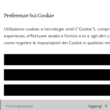
Entra nel mondo di 
Preferenze Sui Cookie
Vai alla pagina dei negozi
Utilizziamo cookies e tecnologie simili (“Cookie”), compres
esperienza, effettuare analisi e fornire a te e agli altri 
come regolare le impostazioni dei Cookie in qualsiasi mo
Tiffany
Eau De Parfum Rose Gold 50 ml
€ 114
Volume
50
75
seleziona
Personalizzazione
Aggiungi