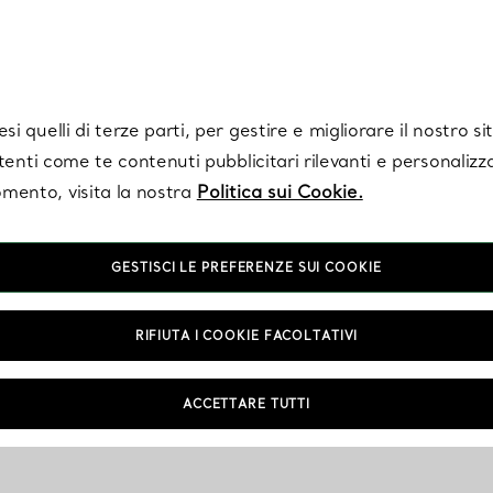
Tiffany.
Iscriviti
per ricevere le ultime notizie, ispirazioni selezionate e ag
i quelli di terze parti, per gestire e migliorare il nostro s
utenti come te contenuti pubblicitari rilevanti e personalizza
mento, visita la nostra
Politica sui Cookie.
GESTISCI LE PREFERENZE SUI COOKIE
RIFIUTA I COOKIE FACOLTATIVI
ACCETTARE TUTTI
to/i