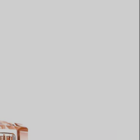
Elsa Peretti®
Come scegliere il tuo anello di
fidanzamento