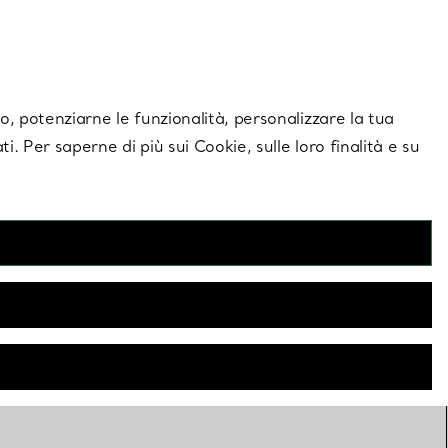
giornamenti esclusivi.
Contattaci
Accedi al tuo a
ito, potenziarne le funzionalità, personalizzare la tua
ti. Per saperne di più sui Cookie, sulle loro finalità e su