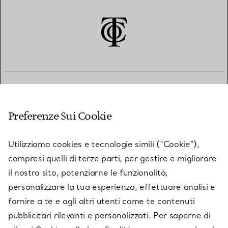
SERVIZIO CLIENTI
Preferenze Sui Cookie
SERVICES
Utilizziamo cookies e tecnologie simili (“Cookie”),
compresi quelli di terze parti, per gestire e migliorare
il nostro sito, potenziarne le funzionalità,
SU TIFFANY & CO.
personalizzare la tua esperienza, effettuare analisi e
fornire a te e agli altri utenti come te contenuti
pubblicitari rilevanti e personalizzati. Per saperne di
LEGALE