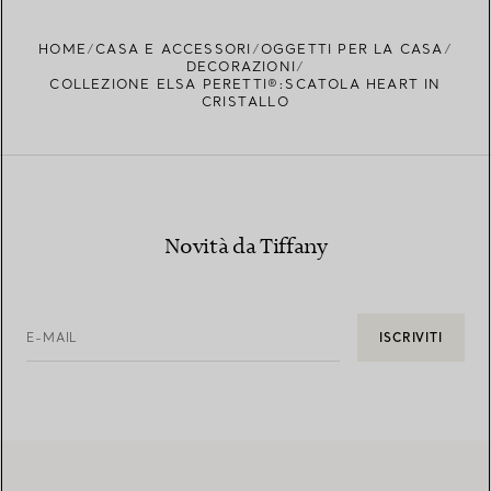
TROVA LA BOUTIQUE PIÙ VICINA A TE
HOME
CASA E ACCESSORI
OGGETTI PER LA CASA
DECORAZIONI
COLLEZIONE ELSA PERETTI®:SCATOLA HEART IN
CRISTALLO
Novità da Tiffany
E-MAIL
ISCRIVITI