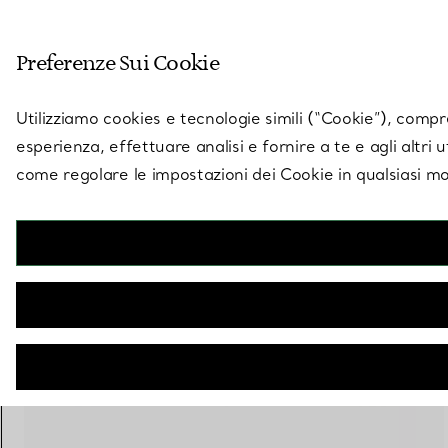
Entra nel mondo di 
Preferenze Sui Cookie
Vai alla pagina dei negozi
Utilizziamo cookies e tecnologie simili (“Cookie”), compres
esperienza, effettuare analisi e fornire a te e agli altri 
come regolare le impostazioni dei Cookie in qualsiasi mo
Collezione Lock by Tiffany
Anello in oro rosa con diamanti
€ 4.100