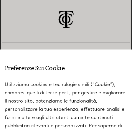
SERVIZIO CLIENTI
Preferenze Sui Cookie
SERVICES
Utilizziamo cookies e tecnologie simili (“Cookie”),
compresi quelli di terze parti, per gestire e migliorare
il nostro sito, potenziarne le funzionalità,
SU TIFFANY & CO.
personalizzare la tua esperienza, effettuare analisi e
fornire a te e agli altri utenti come te contenuti
pubblicitari rilevanti e personalizzati. Per saperne di
LEGALE