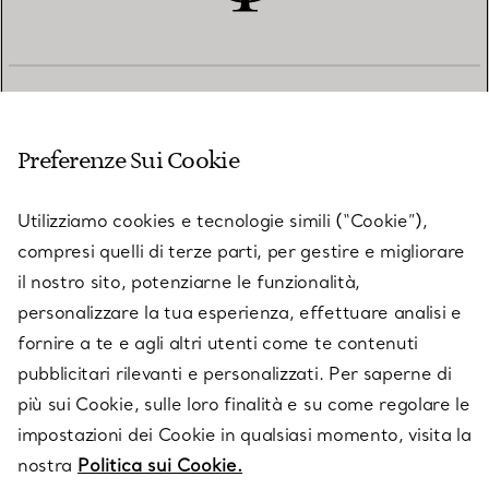
SERVIZIO CLIENTI
Preferenze Sui Cookie
SERVICES
Utilizziamo cookies e tecnologie simili (“Cookie”),
compresi quelli di terze parti, per gestire e migliorare
il nostro sito, potenziarne le funzionalità,
SU TIFFANY & CO.
personalizzare la tua esperienza, effettuare analisi e
fornire a te e agli altri utenti come te contenuti
pubblicitari rilevanti e personalizzati. Per saperne di
LEGALE
più sui Cookie, sulle loro finalità e su come regolare le
impostazioni dei Cookie in qualsiasi momento, visita la
nostra
Politica sui Cookie.
SEGUICI