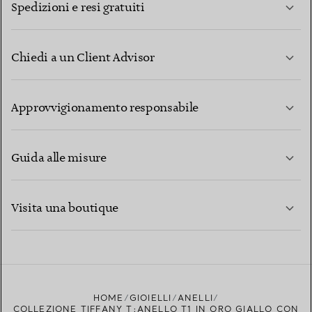
Spedizioni e resi gratuiti
Chiedi a un Client Advisor
PER SAPERNE DI PIÙ
Approvvigionamento responsabile
Guida alle misure
CONTATTACI
PER SAPERNE DI PIÙ
Visita una boutique
PER SAPERNE DI PIÙ
TROVA LA BOUTIQUE PIÙ VICINA A TE
HOME
GIOIELLI
ANELLI
COLLEZIONE TIFFANY T:ANELLO T1 IN ORO GIALLO CON