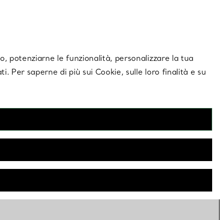
giornamenti esclusivi.
Contattaci
Accedi al tuo a
ito, potenziarne le funzionalità, personalizzare la tua
ti. Per saperne di più sui Cookie, sulle loro finalità e su