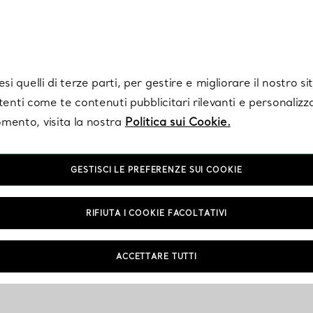
Tiffany.
Iscriviti
per ricevere le ultime notizie, ispirazioni selezionate e ag
i quelli di terze parti, per gestire e migliorare il nostro s
utenti come te contenuti pubblicitari rilevanti e personalizza
mento, visita la nostra
Politica sui Cookie.
GESTISCI LE PREFERENZE SUI COOKIE
RIFIUTA I COOKIE FACOLTATIVI
ACCETTARE TUTTI