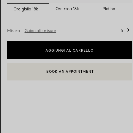
selezionato/i
Oro rosa 18k
Platino
Oro giallo 18k
Fedi per Lei
Fedi per Lui
Misura
Guida alle misure
6
Prenota il tuo
appuntamento
con
AGGIUNGI AL CARRELLO
BOOK AN APPOINTMENT
CONTATTA UN CONSULENTE CLIENTI O PRENOTA UN APPU