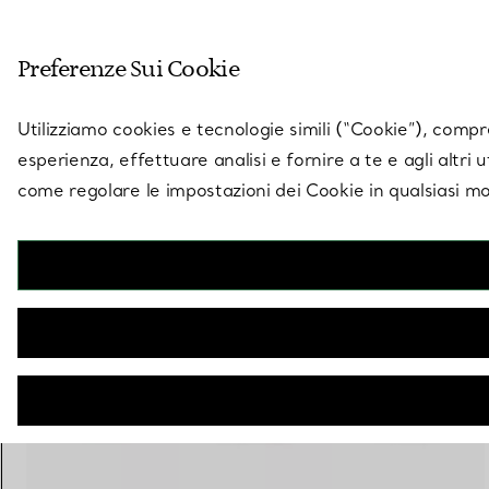
Entra nel mondo di 
Preferenze Sui Cookie
Vai alla pagina dei negozi
Utilizziamo cookies e tecnologie simili (“Cookie”), compres
esperienza, effettuare analisi e fornire a te e agli altri 
come regolare le impostazioni dei Cookie in qualsiasi mo
Collezione Elsa Peretti®
Fede
€ 1.400