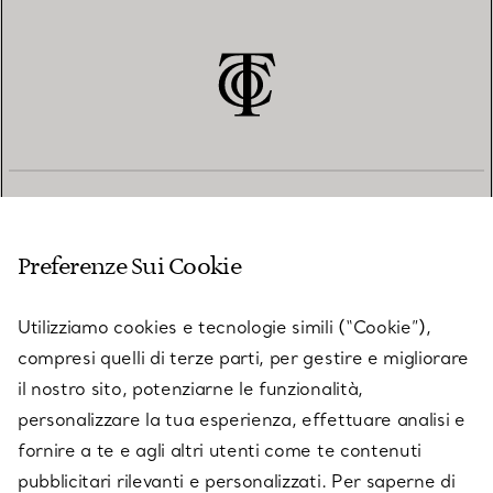
SERVIZIO CLIENTI
Preferenze Sui Cookie
SERVICES
Utilizziamo cookies e tecnologie simili (“Cookie”),
compresi quelli di terze parti, per gestire e migliorare
il nostro sito, potenziarne le funzionalità,
SU TIFFANY & CO.
personalizzare la tua esperienza, effettuare analisi e
fornire a te e agli altri utenti come te contenuti
pubblicitari rilevanti e personalizzati. Per saperne di
LEGALE