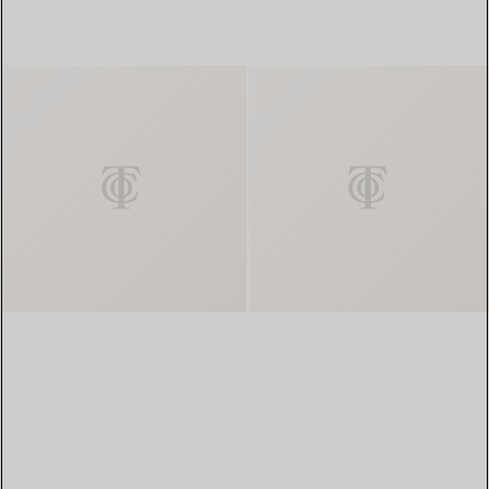
Pendente Diamonds by the Yard
Pen
Quantità limitata