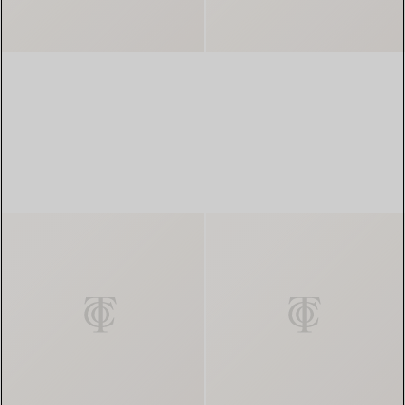
Pendente Open Heart in oro rosa
Col