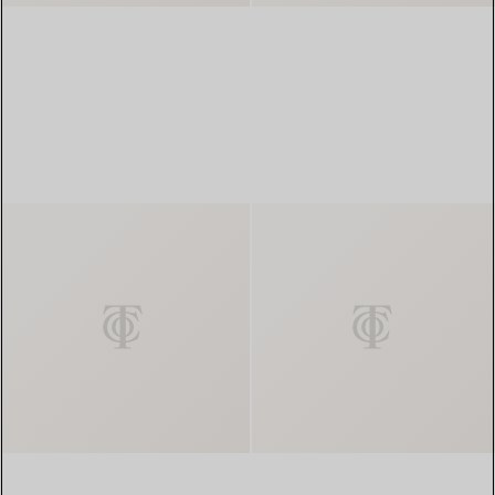
Collana con maglie a gradazione 
Col