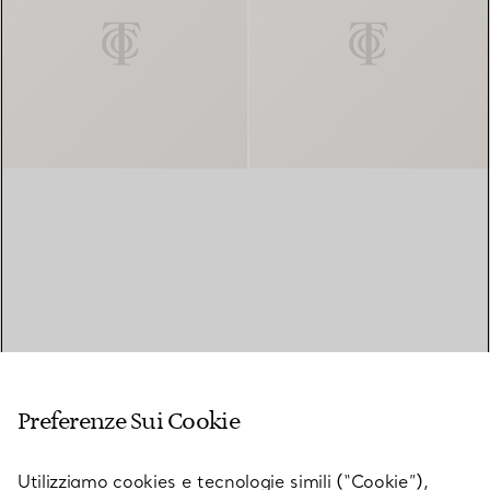
Stai visualizzando 1 - 60 di 66
Preferenze Sui Cookie
Utilizziamo cookies e tecnologie simili (“Cookie”),