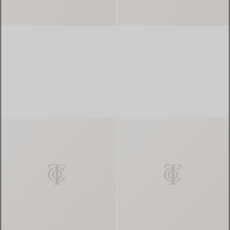
Pendente Smile in oro rosa con di
Pen