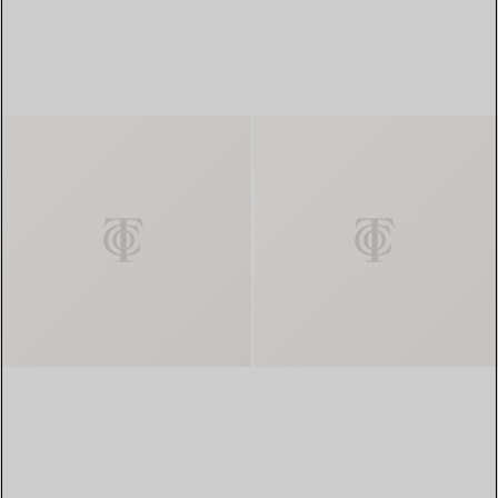
Collana Diamonds by the Yard®
Pen