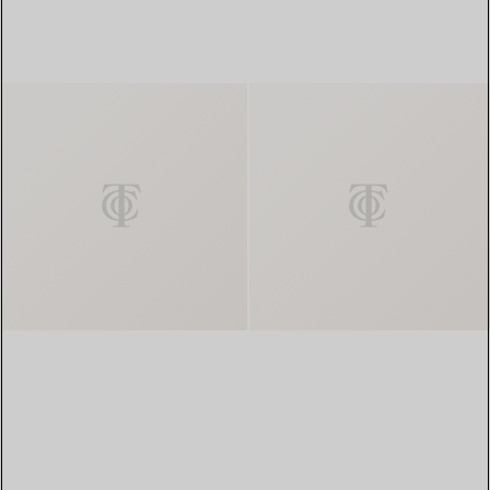
Pendente Wings Rolo in oro rosa
Pen