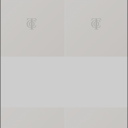
Pendente East West in oro rosa 
Pen