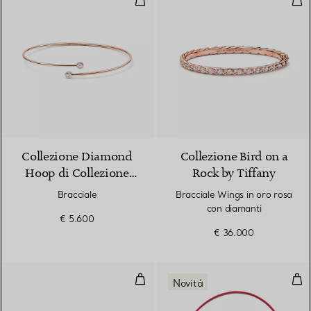
Collezione Diamond
Collezione Bird on a
Hoop di Collezione
Rock by Tiffany
Elsa Peretti®
Bracciale
Bracciale Wings in oro rosa
con diamanti
€ 5.600
€ 36.000
Bracciale in oro rosa con diamant
Brac
Novitá