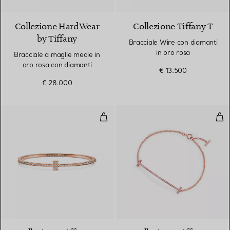
Collezione HardWear
Collezione Tiffany T
by Tiffany
Bracciale Wire con diamanti
in oro rosa
Bracciale a maglie medie in
oro rosa con diamanti
€ 13.500
€ 28.000
Bracciale Wire con diamanti in o
Brac
3 Materiali