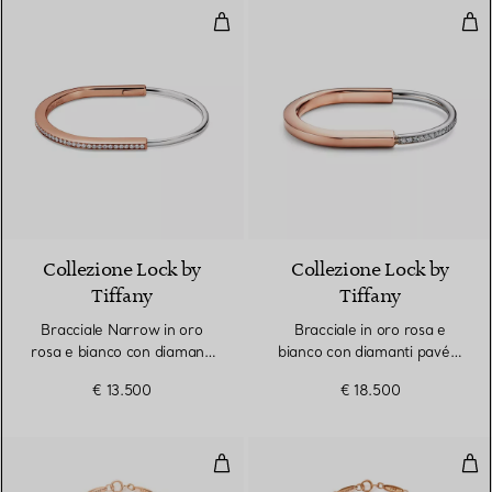
Bracciale Narrow in oro rosa e b
Bra
3 Materiali
Collezione Lock by
Collezione Lock by
Tiffany
Tiffany
Bracciale Narrow in oro
Bracciale in oro rosa e
rosa e bianco con diamanti
bianco con diamanti pavé a
pavé a mezzo giro
mezzo giro
€ 13.500
€ 18.500
Bracciale Diamonds by the Yard
Bra