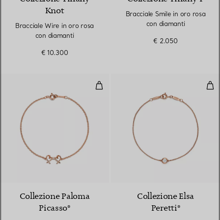
Knot
Bracciale Smile in oro rosa
con diamanti
Bracciale Wire in oro rosa
con diamanti
€ 2.050
€ 10.300
Bracciale Loving Heart con Due 
Bra
Collezione Paloma
Collezione Elsa
Picasso®
Peretti®