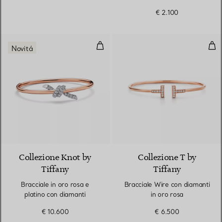
€ 2.100
Bracciale in oro rosa e platino c
Bra
Novitá
4 Materiali
Collezione Knot by
Collezione T by
Tiffany
Tiffany
Bracciale in oro rosa e
Bracciale Wire con diamanti
platino con diamanti
in oro rosa
€ 10.600
€ 6.500