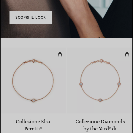
SCOPRI IL LOOK
Bracciale Diamonds by the Yard
Bra
Collezione Elsa
Collezione Diamonds
Peretti®
by the Yard® di