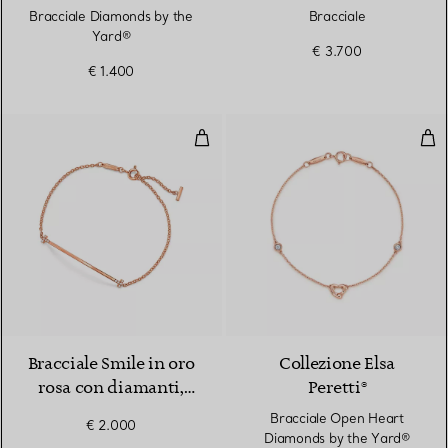
Collezione Elsa
Bracciale Diamonds by the
Bracciale
Peretti®
Yard®
€ 3.700
€ 1.400
Bracciale Smile in oro rosa con di
Bra
3 Materiali
Bracciale Smile in oro
Collezione Elsa
rosa con diamanti,
Peretti®
piccolo. Collezione T
Bracciale Open Heart
€ 2.000
by Tiffany
Diamonds by the Yard®