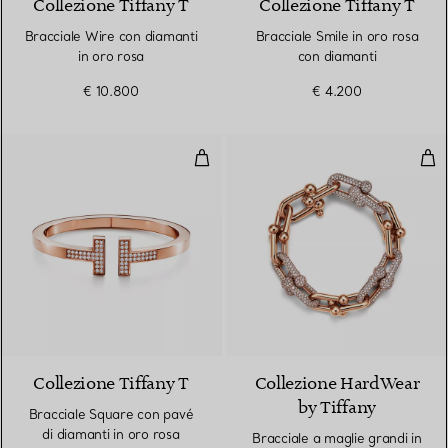
Collezione Tiffany T
Collezione Tiffany T
Bracciale Wire con diamanti
Bracciale Smile in oro rosa
in oro rosa
con diamanti
€ 10.800
€ 4.200
Bracciale Square con pavé di dia
Brac
3 Materiali
Collezione Tiffany T
Collezione HardWear
by Tiffany
Bracciale Square con pavé
di diamanti in oro rosa
Bracciale a maglie grandi in