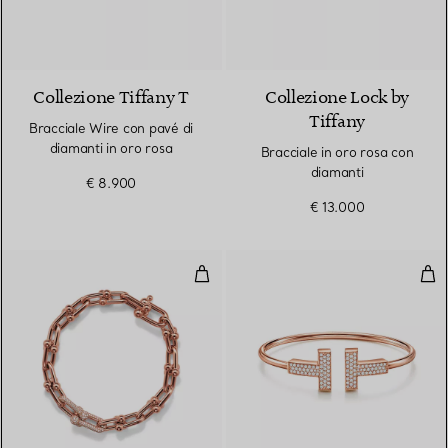
3 Materiali
Collezione Tiffany T
Collezione Lock by
Tiffany
Bracciale Wire con pavé di
diamanti in oro rosa
Bracciale in oro rosa con
diamanti
€ 8.900
€ 13.000
Bracciale a maglie medie in oro 
Bra
3 Materiali