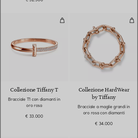
Bracciale T1 con diamanti in oro 
Brac
3 Materiali
Collezione Tiffany T
Collezione HardWear
by Tiffany
Bracciale T1 con diamanti in
oro rosa
Bracciale a maglie grandi in
oro rosa con diamanti
€ 33.000
€ 34.000