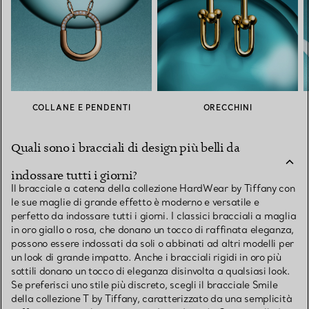
COLLANE E PENDENTI
ORECCHINI
Quali sono i bracciali di design più belli da
indossare tutti i giorni?
Il bracciale a catena della collezione HardWear by Tiffany con
le sue maglie di grande effetto è moderno e versatile e
perfetto da indossare tutti i giorni. I classici bracciali a maglia
in oro giallo o rosa, che donano un tocco di raffinata eleganza,
possono essere indossati da soli o abbinati ad altri modelli per
un look di grande impatto. Anche i bracciali rigidi in oro più
sottili donano un tocco di eleganza disinvolta a qualsiasi look.
Se preferisci uno stile più discreto, scegli il bracciale Smile
della collezione T by Tiffany, caratterizzato da una semplicità