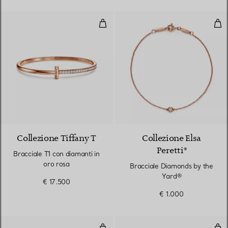
Bracciale T1 con diamanti in oro 
Bra
3 Materiali
Collezione Tiffany T
Collezione Elsa
Peretti®
Bracciale T1 con diamanti in
oro rosa
Bracciale Diamonds by the
Yard®
€ 17.500
€ 1.000
Bracciale
Bra