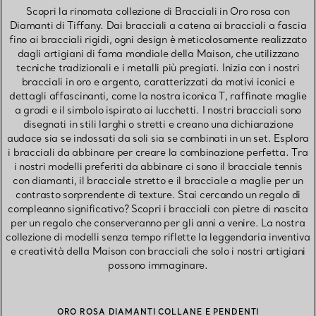
Scopri la rinomata collezione di Bracciali in Oro rosa con
Diamanti di Tiffany. Dai bracciali a catena ai bracciali a fascia
fino ai bracciali rigidi, ogni design è meticolosamente realizzato
dagli artigiani di fama mondiale della Maison, che utilizzano
tecniche tradizionali e i metalli più pregiati. Inizia con i nostri
bracciali in oro e argento, caratterizzati da motivi iconici e
dettagli affascinanti, come la nostra iconica T, raffinate maglie
a gradi e il simbolo ispirato ai lucchetti. I nostri bracciali sono
disegnati in stili larghi o stretti e creano una dichiarazione
audace sia se indossati da soli sia se combinati in un set. Esplora
i bracciali da abbinare per creare la combinazione perfetta. Tra
i nostri modelli preferiti da abbinare ci sono il bracciale tennis
con diamanti, il bracciale stretto e il bracciale a maglie per un
contrasto sorprendente di texture. Stai cercando un regalo di
compleanno significativo? Scopri i bracciali con pietre di nascita
per un regalo che conserveranno per gli anni a venire. La nostra
collezione di modelli senza tempo riflette la leggendaria inventiva
e creatività della Maison con bracciali che solo i nostri artigiani
possono immaginare.
ORO ROSA DIAMANTI COLLANE E PENDENTI