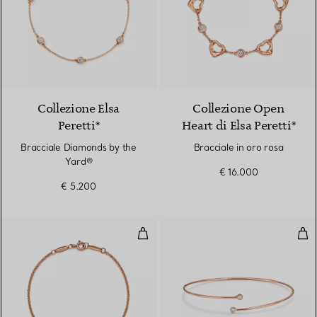
Collezione Elsa
Collezione Open
Peretti®
Heart di Elsa Peretti®
Bracciale Diamonds by the
Bracciale in oro rosa
Yard®
€ 16.000
€ 5.200
Bracciale in oro rosa con diamant
Bra