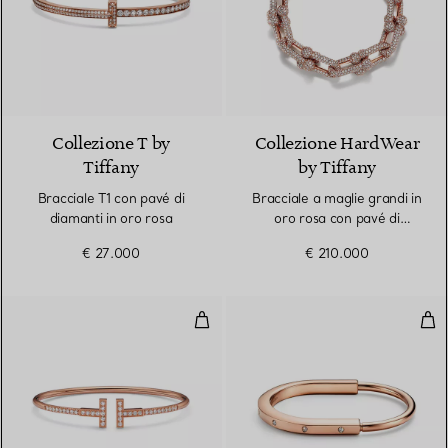
3 Materiali
Collezione T by
Collezione HardWear
Tiffany
by Tiffany
Bracciale T1 con pavé di
Bracciale a maglie grandi in
diamanti in oro rosa
oro rosa con pavé di
diamanti
€ 27.000
€ 210.000
Bracciale Wire con pavé di diaman
Brac