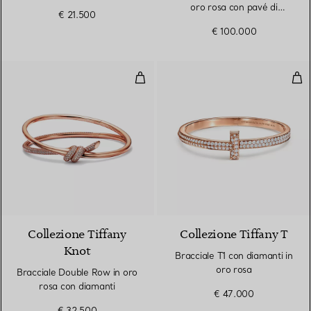
oro rosa con pavé di
€ 21.500
diamanti
€ 100.000
Bracciale Double Row in oro ros
Brac
3 Materiali
Collezione Tiffany
Collezione Tiffany T
Knot
Bracciale T1 con diamanti in
oro rosa
Bracciale Double Row in oro
rosa con diamanti
€ 47.000
€ 32.500