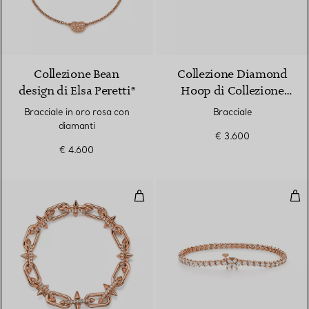
3 Materiali
Collezione Bean
Collezione Diamond
design di Elsa Peretti®
Hoop di Collezione
Elsa Peretti®
Bracciale in oro rosa con
Bracciale
diamanti
€ 3.600
€ 4.600
Bracciale in oro rosa con diamant
Brac