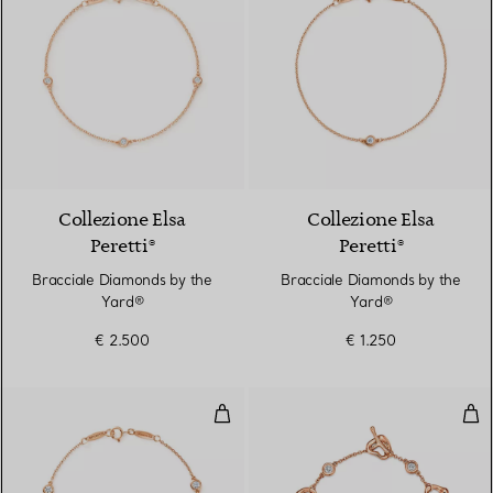
Collezione Elsa
Collezione Elsa
Peretti®
Peretti®
Bracciale Diamonds by the
Bracciale Diamonds by the
Yard®
Yard®
€ 2.500
€ 1.250
Bracciale Diamonds by the Yard
Brac