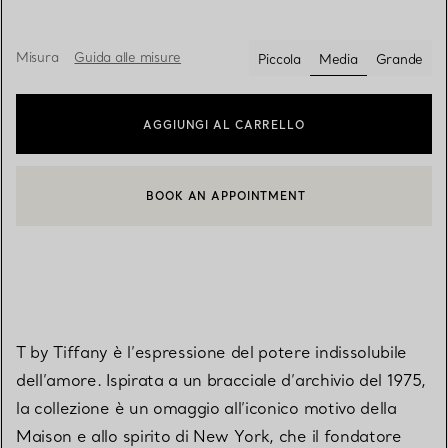
Misura
Guida alle misure
Piccola
Media
Grande
selezionato/i
AGGIUNGI AL CARRELLO
BOOK AN APPOINTMENT
CONTATTA UN CONSULENTE CLIENTI O PRENOTA UN APPUN
T by Tiffany è l’espressione del potere indissolubile
dell’amore. Ispirata a un bracciale d’archivio del 1975,
la collezione è un omaggio all’iconico motivo della
Maison e allo spirito di New York, che il fondatore