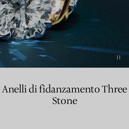
Anelli per coppie
Eternity Rings
 un esperto di diamanti Tiffany.
Anelli di fidanzamento Three
Stone