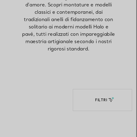
d’amore. Scopri montature e modelli
classici e contemporanei, dai
Elsa Peretti®
Come scegliere il tuo anello di
tradizionali anelli di fidanzamento con
fidanzamento
solitario ai moderni modelli Halo e
pavé, tutti realizzati con impareggiabile
maestria artigianale secondo i nostri
rigorosi standard.
FILTRI