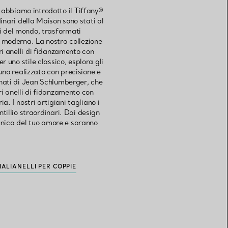
 abbiamo introdotto il Tiffany®
inari della Maison sono stati al
li del mondo, trasformati
e moderna. La nostra collezione
ri anelli di fidanzamento con
r uno stile classico, esplora gli
uno realizzato con precisione e
rnati di Jean Schlumberger, che
tri anelli di fidanzamento con
. I nostri artigiani tagliano i
ntillio straordinari. Dai design
 unica del tuo amore e saranno
IALI
ANELLI PER COPPIE