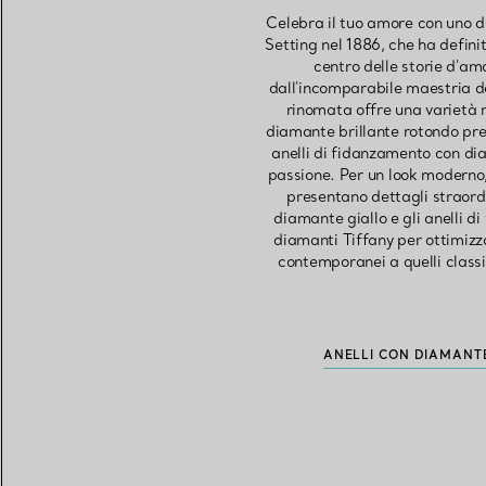
Celebra il tuo amore con uno d
Setting nel 1886, che ha defini
centro delle storie d'am
dall'incomparabile maestria de
rinomata offre una varietà m
diamante brillante rotondo prese
anelli di fidanzamento con dia
passione. Per un look moderno,
presentano dettagli straordin
diamante giallo e gli anelli d
diamanti Tiffany per ottimizzar
contemporanei a quelli classi
ANELLI CON DIAMANT