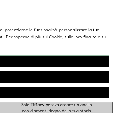
giornamenti esclusivi.
Contattaci
Accedi al tuo
ito, potenziarne le funzionalità, personalizzare la tua
ti. Per saperne di più sui Cookie, sulle loro finalità e su
Anelli di
fidanzamento
Solo Tiffany poteva creare un anello
con diamanti degno della tua storia