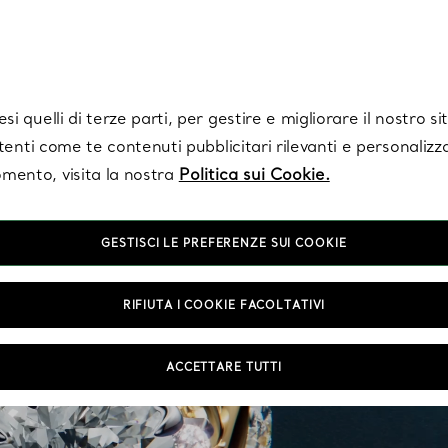
Tiffany.
Iscriviti
per ricevere le ultime notizie, ispirazioni selezionate e ag
i quelli di terze parti, per gestire e migliorare il nostro s
utenti come te contenuti pubblicitari rilevanti e personalizza
mento, visita la nostra
Politica sui Cookie.
GESTISCI LE PREFERENZE SUI COOKIE
RIFIUTA I COOKIE FACOLTATIVI
ACCETTARE TUTTI