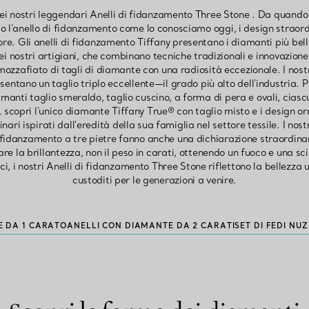
ei nostri leggendari Anelli di fidanzamento Three Stone . Da quando
to l'anello di fidanzamento come lo conosciamo oggi, i design straord
ore. Gli anelli di fidanzamento Tiffany presentano i diamanti più bel
i nostri artigiani, che combinano tecniche tradizionali e innovazion
ozzafiato di tagli di diamante con una radiosità eccezionale. I nost
ntano un taglio triplo eccellente—il grado più alto dell'industria. Pe
manti taglio smeraldo, taglio cuscino, a forma di pera e ovali, ciasc
 scopri l'unico diamante Tiffany True® con taglio misto e i design o
ari ispirati dall'eredità della sua famiglia nel settore tessile. I nos
i fidanzamento a tre pietre fanno anche una dichiarazione straordinaria
e la brillantezza, non il peso in carati, ottenendo un fuoco e una sci
ci, i nostri Anelli di fidanzamento Three Stone riflettono la bellezza
custoditi per le generazioni a venire.
E DA 1 CARATO
ANELLI CON DIAMANTE DA 2 CARATI
SET DI FEDI NUZ