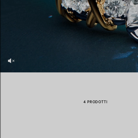
Fedi per Lei
Fedi per Lui
Prenota il tuo
appuntamento
con
4 PRODOTTI