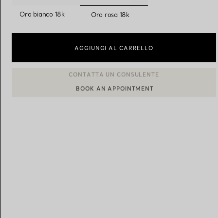
selezionato/i
Oro bianco 18k
Oro rosa 18k
Fedi per Lei
Fedi per Lui
AGGIUNGI AL CARRELLO
Prenota il tuo
appuntamento
con
BOOK AN APPOINTMENT
CONTATTA UN CONSULENTE CLIENTI O PRENOTA UN APPU