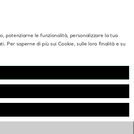
giornamenti esclusivi.
Contattaci
Accedi al tuo a
ito, potenziarne le funzionalità, personalizzare la tua
ti. Per saperne di più sui Cookie, sulle loro finalità e su