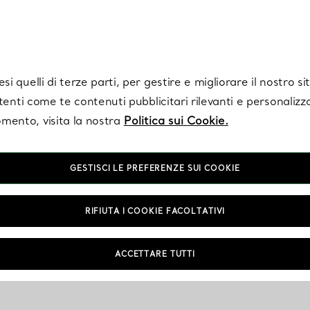
Tiffany.
Iscriviti
per ricevere le ultime notizie, ispirazioni selezionate e ag
i quelli di terze parti, per gestire e migliorare il nostro s
utenti come te contenuti pubblicitari rilevanti e personalizza
mento, visita la nostra
Politica sui Cookie.
GESTISCI LE PREFERENZE SUI COOKIE
RIFIUTA I COOKIE FACOLTATIVI
ACCETTARE TUTTI