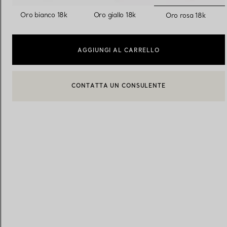
seleziona
Oro bianco 18k
Oro giallo 18k
Oro rosa 18k
Fedi per Lei
Fedi per Lui
AGGIUNGI AL CARRELLO
Prenota il tuo
appuntamento
con
BOOK AN APPOINTMENT
CONTATTA UN CONSULENTE CLIENTI O PRENOTA UN APPU