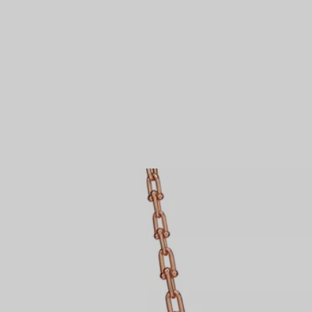
to/i
Anelli per coppie
Eternity Rings
 un esperto di diamanti Tiffany.
NTAMENTO