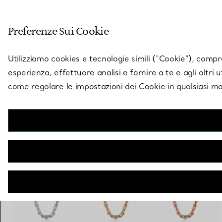
Entra nel mondo di 
Preferenze Sui Cookie
Vai alla pagina dei negozi
Utilizziamo cookies e tecnologie simili (“Cookie”), compres
esperienza, effettuare analisi e fornire a te e agli altri 
come regolare le impostazioni dei Cookie in qualsiasi mo
Collezione HardWear by Tiffany
Collana con maglie a gradazione in oro rosa con pavé di diamanti
€ 63.000