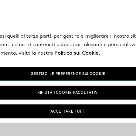
Tiffany.
Iscriviti
per ricevere le ultime notizie, ispirazioni selezionate e ag
i quelli di terze parti, per gestire e migliorare il nostro s
utenti come te contenuti pubblicitari rilevanti e personalizza
mento, visita la nostra
Politica sui Cookie.
GESTISCI LE PREFERENZE SUI COOKIE
RIFIUTA I COOKIE FACOLTATIVI
ACCETTARE TUTTI