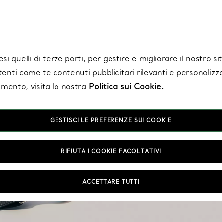
Tiffany.
Iscriviti
per ricevere le ultime notizie, ispirazioni selezionate e ag
i quelli di terze parti, per gestire e migliorare il nostro s
utenti come te contenuti pubblicitari rilevanti e personalizza
mento, visita la nostra
Politica sui Cookie.
GESTISCI LE PREFERENZE SUI COOKIE
Accessori Elsa P
RIFIUTA I COOKIE FACOLTATIVI
Infondendo in ogni oggett
ACCETTARE TUTTI
importanti gli accessori g
piacevole allo sguardo e a