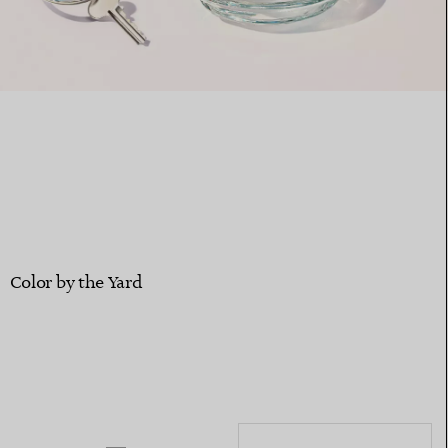
Elsa Peretti®
Come scegliere il tuo anello di
fidanzamento
Color by the Yard