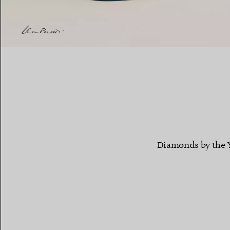
Fedi per Lei
Fedi per Lui
Prenota il tuo
appuntamento
con
Diamonds by the 