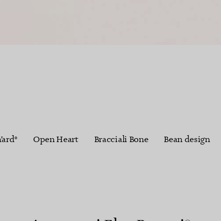
Anelli per coppie
Eternity Rings
 un esperto di diamanti Tiffany.
Yard®
Open Heart
Bracciali Bone
Bean design