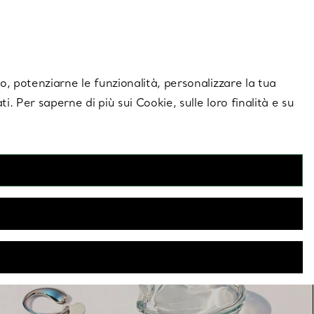
giornamenti esclusivi.
Contattaci
Accedi al tuo
ito, potenziarne le funzionalità, personalizzare la tua
ti. Per saperne di più sui Cookie, sulle loro finalità e su
eretti®
o la sua esclusiva idea di forma, Elsa Peretti rende più
razie all’inconfondibile semplicità scultorea, per un’estetica
l tatto, in un’elegante fusione di bellezza e utilità.