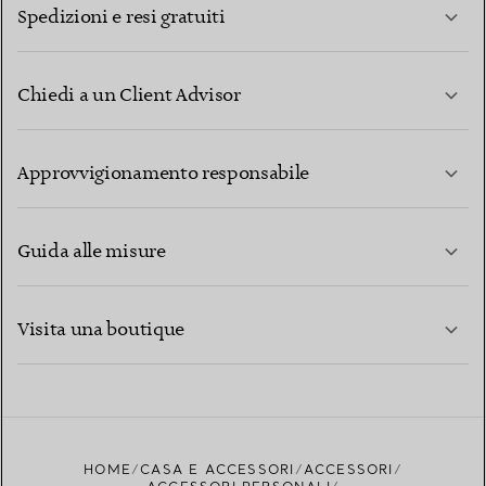
Spedizioni e resi gratuiti
Chiedi a un Client Advisor
PER SAPERNE DI PIÙ
Approvvigionamento responsabile
Guida alle misure
CONTATTACI
PER SAPERNE DI PIÙ
Visita una boutique
PER SAPERNE DI PIÙ
TROVA LA BOUTIQUE PIÙ VICINA A TE
HOME
CASA E ACCESSORI
ACCESSORI