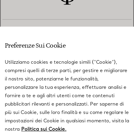
SERVIZIO CLIENTI
Preferenze Sui Cookie
SERVICES
Utilizziamo cookies e tecnologie simili (“Cookie”),
compresi quelli di terze parti, per gestire e migliorare
il nostro sito, potenziarne le funzionalità,
SU TIFFANY & CO.
personalizzare la tua esperienza, effettuare analisi e
fornire a te e agli altri utenti come te contenuti
pubblicitari rilevanti e personalizzati. Per saperne di
LEGALE
più sui Cookie, sulle loro finalità e su come regolare le
impostazioni dei Cookie in qualsiasi momento, visita la
nostra
Politica sui Cookie.
SEGUICI