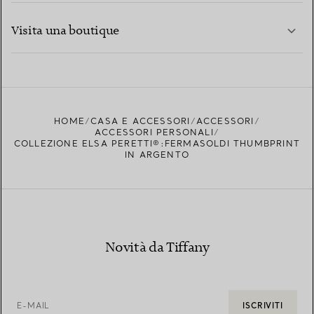
PER SAPERNE DI PIÙ
Visita una boutique
PER SAPERNE DI PIÙ
TROVA LA BOUTIQUE PIÙ VICINA A TE
HOME
CASA E ACCESSORI
ACCESSORI
ACCESSORI PERSONALI
COLLEZIONE ELSA PERETTI®:FERMASOLDI THUMBPRINT
IN ARGENTO
Novità da Tiffany
E-MAIL
ISCRIVITI