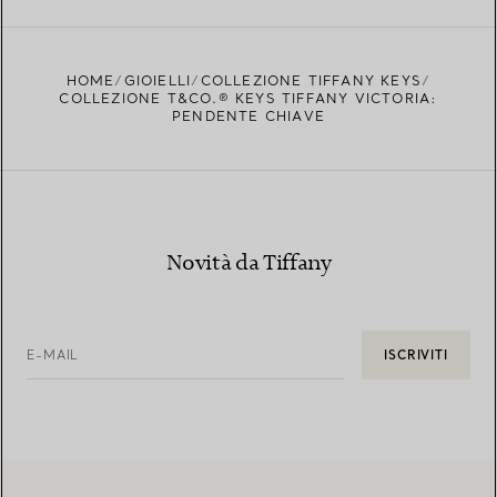
TROVA LA BOUTIQUE PIÙ VICINA A TE
HOME
GIOIELLI
COLLEZIONE TIFFANY KEYS
COLLEZIONE T&CO.® KEYS TIFFANY VICTORIA:
PENDENTE CHIAVE
Novità da Tiffany
E-MAIL
ISCRIVITI