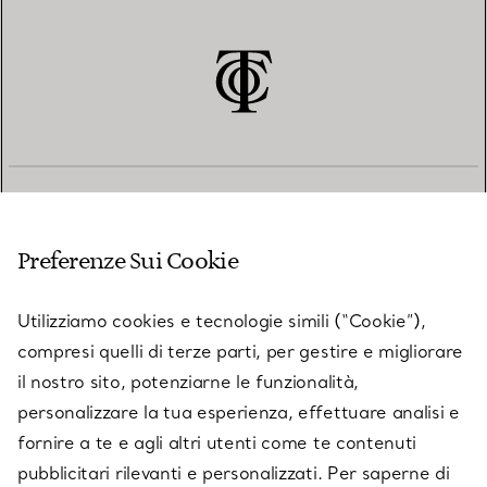
SERVIZIO CLIENTI
Preferenze Sui Cookie
SERVICES
Utilizziamo cookies e tecnologie simili (“Cookie”),
compresi quelli di terze parti, per gestire e migliorare
il nostro sito, potenziarne le funzionalità,
SU TIFFANY & CO.
personalizzare la tua esperienza, effettuare analisi e
fornire a te e agli altri utenti come te contenuti
pubblicitari rilevanti e personalizzati. Per saperne di
LEGALE