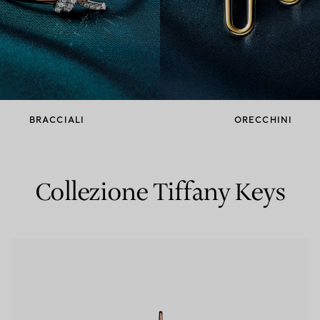
Anelli per coppie
Eternity Rings
 un esperto di diamanti Tiffany.
BRACCIALI
ORECCHINI
Collezione Tiffany Keys