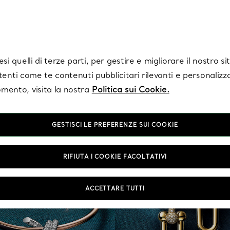
Tiffany.
Iscriviti
per ricevere le ultime notizie, ispirazioni selezionate e ag
i quelli di terze parti, per gestire e migliorare il nostro s
utenti come te contenuti pubblicitari rilevanti e personalizza
mento, visita la nostra
Politica sui Cookie.
GESTISCI LE PREFERENZE SUI COOKIE
RIFIUTA I COOKIE FACOLTATIVI
ACCETTARE TUTTI