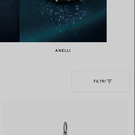
Elsa Peretti®
Come scegliere il tuo anello di
fidanzamento
ANELLI
FILTRI