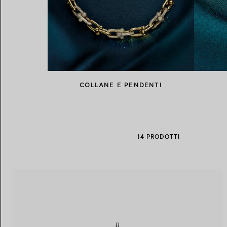
Fedi per Lei
Fedi per Lui
Prenota il tuo
appuntamento
con
COLLANE E PENDENTI
14 PRODOTTI