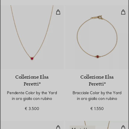
Pendente Color by the Yard in oro
Brac
2 Materiali
Collezione Elsa
Collezione Elsa
Peretti®
Peretti®
Pendente Color by the Yard
Bracciale Color by the Yard
in oro giallo con rubino
in oro giallo con rubino
€ 3.500
€ 1.550
Orecchini in oro giallo con rubini
Pend