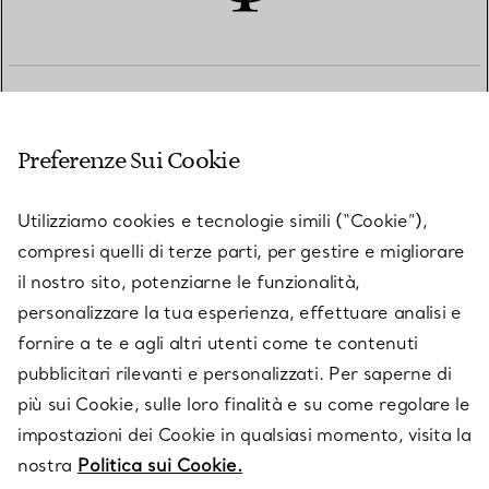
SERVIZIO CLIENTI
Preferenze Sui Cookie
SERVICES
Utilizziamo cookies e tecnologie simili (“Cookie”),
compresi quelli di terze parti, per gestire e migliorare
il nostro sito, potenziarne le funzionalità,
SU TIFFANY & CO.
personalizzare la tua esperienza, effettuare analisi e
fornire a te e agli altri utenti come te contenuti
pubblicitari rilevanti e personalizzati. Per saperne di
LEGALE
più sui Cookie, sulle loro finalità e su come regolare le
impostazioni dei Cookie in qualsiasi momento, visita la
nostra
Politica sui Cookie.
SEGUICI