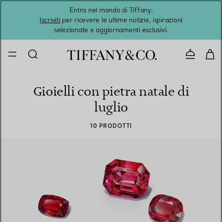
Entra nel mondo di Tiffany.
L'estat
Iscriviti
per ricevere le ultime notizie, ispirazioni
selezionate e aggiornamenti esclusivi.
Contatta
Gioielli con pietra natale di
luglio
10 PRODOTTI