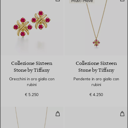
Must-Have
Collezione Sixteen
Collezione Sixteen
Stone by Tiffany
Stone by Tiffany
Orecchini in oro giallo con
Pendente in oro giallo con
rubini
rubini
€ 5.250
€ 4.250
Collana Color by the Yard in oro
Orec