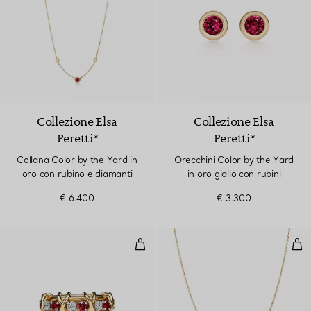
2 Materiali
Collezione Elsa
Collezione Elsa
Peretti®
Peretti®
Collana Color by the Yard in
Orecchini Color by the Yard
oro con rubino e diamanti
in oro giallo con rubini
€ 6.400
€ 3.300
Anello in oro giallo e platino con 
Pen