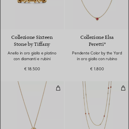
Collezione Sixteen
Collezione Elsa
Stone by Tiffany
Peretti®
Anello in oro giallo e platino
Pendente Color by the Yard
con diamanti e rubini
in oro giallo con rubino
€ 18.500
€ 1.800
Pendente Open Heart in oro giall
Coll