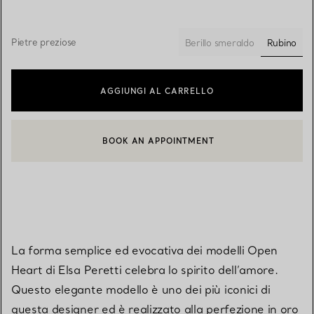
Pietre preziose
Rubino
Berillo smeraldo
selezio
AGGIUNGI AL CARRELLO
BOOK AN APPOINTMENT
CONTATTA UN CONSULENTE CLIENTI O PRENOTA UN APPUN
La forma semplice ed evocativa dei modelli Open
Heart di Elsa Peretti celebra lo spirito dell’amore.
Questo elegante modello è uno dei più iconici di
questa designer ed è realizzato alla perfezione in oro