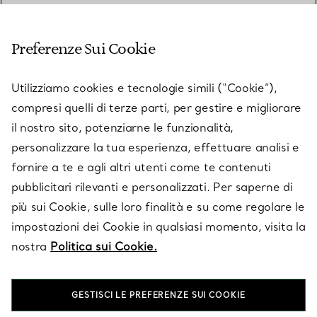
SERVIZIO CLIENTI
Preferenze Sui Cookie
SERVICES
Utilizziamo cookies e tecnologie simili (“Cookie”),
compresi quelli di terze parti, per gestire e migliorare
il nostro sito, potenziarne le funzionalità,
SU TIFFANY & CO.
personalizzare la tua esperienza, effettuare analisi e
fornire a te e agli altri utenti come te contenuti
pubblicitari rilevanti e personalizzati. Per saperne di
LEGALE
più sui Cookie, sulle loro finalità e su come regolare le
impostazioni dei Cookie in qualsiasi momento, visita la
nostra
Politica sui Cookie.
SEGUICI
GESTISCI LE PREFERENZE SUI COOKIE
Cambia posizione: