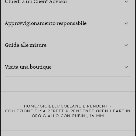
Chiedi a un Client Advisor
PER SAPERNE DI PIÙ
Approvvigionamento responsabile
Guida alle misure
CONTATTACI
PER SAPERNE DI PIÙ
Visita una boutique
PER SAPERNE DI PIÙ
TROVA LA BOUTIQUE PIÙ VICINA A TE
HOME
GIOIELLI
COLLANE E PENDENTI
COLLEZIONE ELSA PERETTI®:PENDENTE OPEN HEART IN
ORO GIALLO CON RUBINI, 16 MM