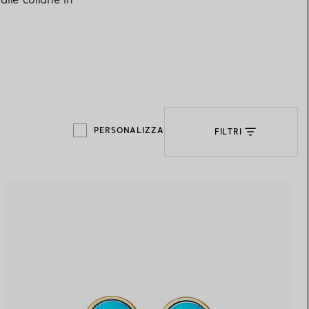
Elsa Peretti®
Come scegliere il tuo anello di
fidanzamento
PERSONALIZZA
FILTRI