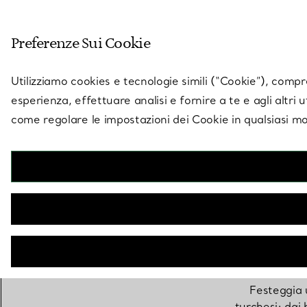
Entra nel mondo di 
Preferenze Sui Cookie
Vai alla pagina dei negozi
Utilizziamo cookies e tecnologie simili (“Cookie”), compres
esperienza, effettuare analisi e fornire a te e agli altri 
come regolare le impostazioni dei Cookie in qualsiasi mo
Gioi
Festeggia 
turchesi: dai 