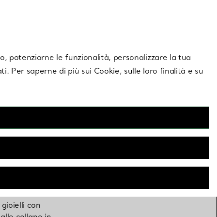
giornamenti esclusivi.
Contattaci
Accedi al tuo
ito, potenziarne le funzionalità, personalizzare la tua
ti. Per saperne di più sui Cookie, sulle loro finalità e su
se di
ioielli con
alle collane in