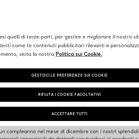
Tiffany.
Iscriviti
per ricevere le ultime notizie, ispirazioni selezionate e ag
i quelli di terze parti, per gestire e migliorare il nostro s
utenti come te contenuti pubblicitari rilevanti e personalizza
mento, visita la nostra
Politica sui Cookie.
GESTISCI LE PREFERENZE SUI COOKIE
elli con la pietra natale del me
RIFIUTA I COOKIE FACOLTATIVI
dicembre
ACCETTARE TUTTI
un compleanno nel mese di dicembre con i nostri splendidi g
bracciali impreziositi da dettagli con turchesi ai pendenti e 