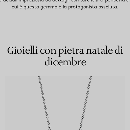
cui è questa gemma è la protagonista assoluta.
Anelli per coppie
Eternity Rings
Gioielli con pietra natale di
 un esperto di diamanti Tiffany.
dicembre