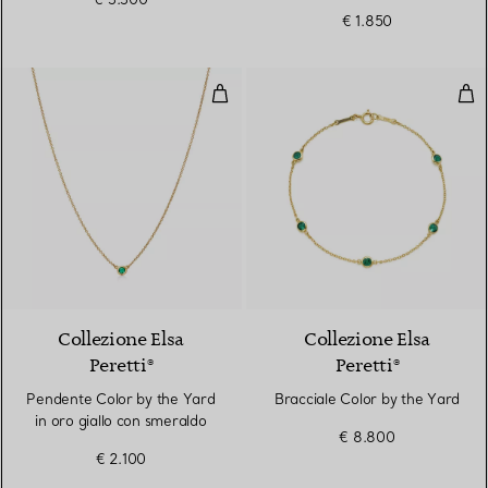
€ 1.850
Pendente Color by the Yard in or
Bra
Collezione Elsa
Collezione Elsa
Peretti®
Peretti®
Pendente Color by the Yard
Bracciale Color by the Yard
in oro giallo con smeraldo
€ 8.800
€ 2.100