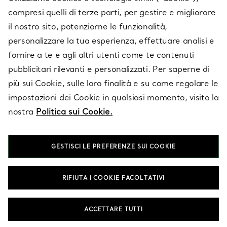
compresi quelli di terze parti, per gestire e migliorare
il nostro sito, potenziarne le funzionalità,
SU TIFFANY & CO.
personalizzare la tua esperienza, effettuare analisi e
fornire a te e agli altri utenti come te contenuti
pubblicitari rilevanti e personalizzati. Per saperne di
LEGALE
più sui Cookie, sulle loro finalità e su come regolare le
impostazioni dei Cookie in qualsiasi momento, visita la
nostra
Politica sui Cookie.
SEGUICI
GESTISCI LE PREFERENZE SUI COOKIE
Cambia posizione:
RIFIUTA I COOKIE FACOLTATIVI
T&Co. 2026
ACCETTARE TUTTI