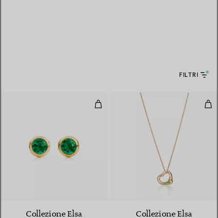
FILTRI
Orecchini Color by the Yard
Pen
Collezione Elsa
Collezione Elsa