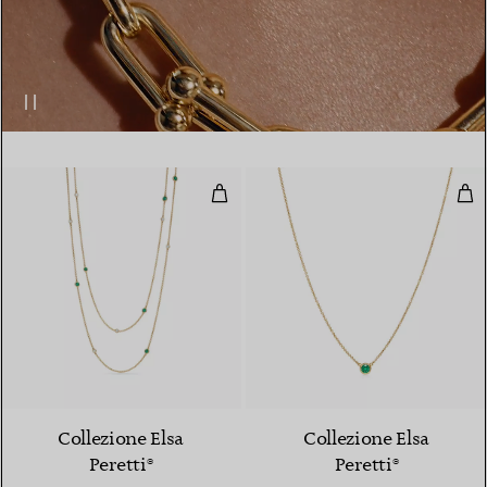
Collana Sprinkle Color by the Yar
Pen
2 Materiali
Collezione Elsa
Collezione Elsa
Peretti®
Peretti®