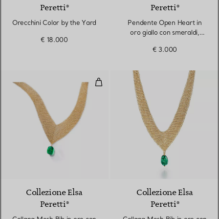
Peretti®
Peretti®
Orecchini Color by the Yard
Pendente Open Heart in
oro giallo con smeraldi,
€ 18.000
16 mm
€ 3.000
Collana Mesh Bib in oro con sme
Collezione Elsa
Collezione Elsa
Peretti®
Peretti®