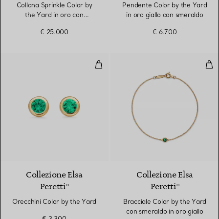
Collana Sprinkle Color by
Pendente Color by the Yard
the Yard in oro con
in oro giallo con smeraldo
smeraldi e diamanti
€ 25.000
€ 6.700
Orecchini Color by the Yard
Brac
2 Materiali
Collezione Elsa
Collezione Elsa
Peretti®
Peretti®
Orecchini Color by the Yard
Bracciale Color by the Yard
con smeraldo in oro giallo
€ 3.300