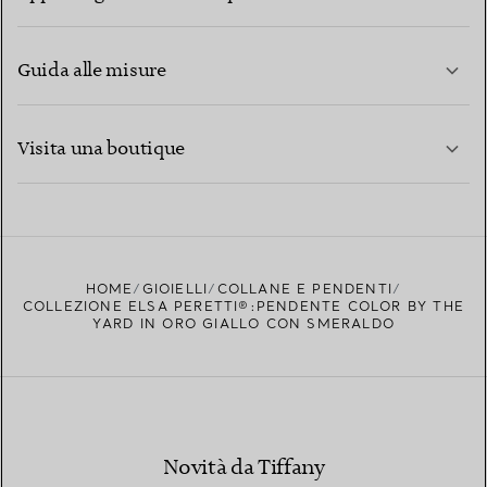
Guida alle misure
CONTATTACI
PER SAPERNE DI PIÙ
Visita una boutique
PER SAPERNE DI PIÙ
TROVA LA BOUTIQUE PIÙ VICINA A TE
HOME
GIOIELLI
COLLANE E PENDENTI
COLLEZIONE ELSA PERETTI®:PENDENTE COLOR BY THE
YARD IN ORO GIALLO CON SMERALDO
Novità da Tiffany