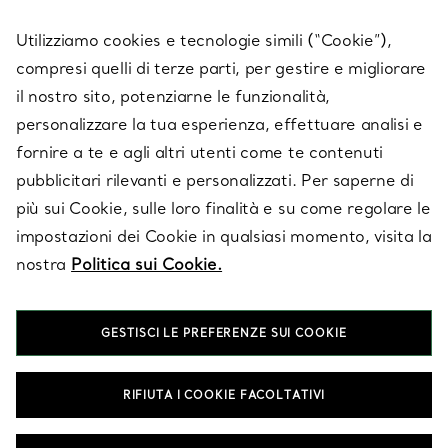
SERVICES
Utilizziamo cookies e tecnologie simili (“Cookie”),
compresi quelli di terze parti, per gestire e migliorare
il nostro sito, potenziarne le funzionalità,
SU TIFFANY & CO.
personalizzare la tua esperienza, effettuare analisi e
fornire a te e agli altri utenti come te contenuti
pubblicitari rilevanti e personalizzati. Per saperne di
LEGALE
più sui Cookie, sulle loro finalità e su come regolare le
impostazioni dei Cookie in qualsiasi momento, visita la
nostra
Politica sui Cookie.
SEGUICI
GESTISCI LE PREFERENZE SUI COOKIE
Cambia posizione:
RIFIUTA I COOKIE FACOLTATIVI
T&Co. 2026