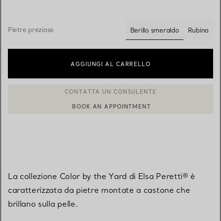
Pietre preziose
Berillo smeraldo
Rubino
selezionato/i
AGGIUNGI AL CARRELLO
BOOK AN APPOINTMENT
CONTATTA UN CONSULENTE CLIENTI O PRENOTA UN APPUN
La collezione Color by the Yard di Elsa Peretti® è
caratterizzata da pietre montate a castone che
brillano sulla pelle.