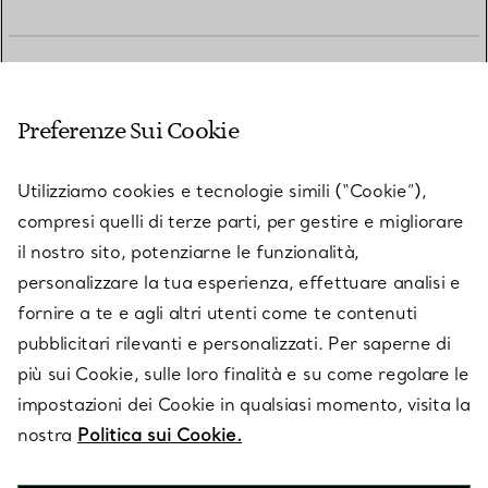
SERVIZIO CLIENTI
Preferenze Sui Cookie
SERVICES
Utilizziamo cookies e tecnologie simili (“Cookie”),
compresi quelli di terze parti, per gestire e migliorare
il nostro sito, potenziarne le funzionalità,
SU TIFFANY & CO.
personalizzare la tua esperienza, effettuare analisi e
fornire a te e agli altri utenti come te contenuti
pubblicitari rilevanti e personalizzati. Per saperne di
LEGALE
più sui Cookie, sulle loro finalità e su come regolare le
impostazioni dei Cookie in qualsiasi momento, visita la
nostra
Politica sui Cookie.
SEGUICI