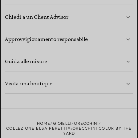
Chiedi a un Client Advisor
PER SAPERNE DI PIÙ
Approvvigionamento responsabile
Guida alle misure
CONTATTACI
PER SAPERNE DI PIÙ
Visita una boutique
PER SAPERNE DI PIÙ
TROVA LA BOUTIQUE PIÙ VICINA A TE
HOME
GIOIELLI
ORECCHINI
COLLEZIONE ELSA PERETTI®:ORECCHINI COLOR BY THE
YARD