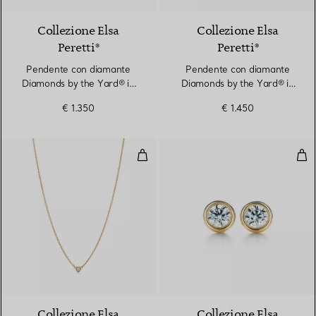
Collezione Elsa
Collezione Elsa
Peretti®
Peretti®
Pendente con diamante
Pendente con diamante
Diamonds by the Yard® in
Diamonds by the Yard® in
platino
oro giallo
€ 1.350
€ 1.450
Pendente con diamante Diamonds 
Ore
2 Materiali
Collezione Elsa
Collezione Elsa