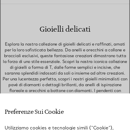
Gioielli delicati
Esplora la nostra collezione di gioielli delicati e raffinati, amati
per la loro sofisticata bellezza. Da anelli e orecchini a collane e
bracciali esclusivi, queste fantasiose creazioni dimostrano tutta
la forza di uno stile essenziale. Scopri la nostra iconica collezione
di gioielli a forma di T, dalle forme semplici e incisive, che
saranno splendidi indossati da soli o insieme ad altre creazioni.
Per una lucentezza perfetta, scopri i nostri gioielli minimalisti con
pavé di diamanti o dettagli brillanti, da anelli di ispirazione
floreale a orecchini a bottone con diamanti. I pendenti con
solitario o con gemme di colore creati dalla leggendaria designer
Elsa Peretti sono un regalo intramontabile e straordinario, sia per
te che per una persona cara. Crea un abbinamento di pendenti
Preferenze Sui Cookie
raffinati per uno stile audace o sfoggiane uno solo per un look
indimenticabile.
Utilizziamo cookies e tecnologie simili (“Cookie”),