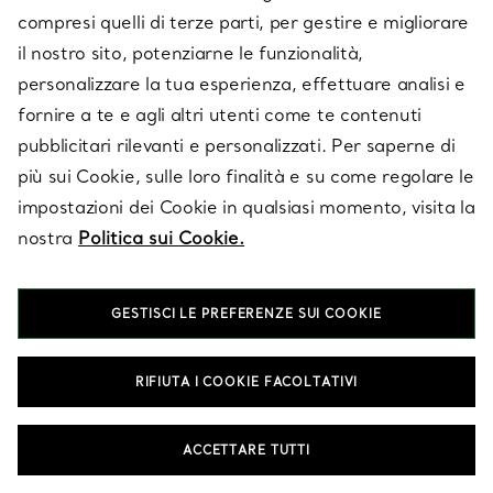
compresi quelli di terze parti, per gestire e migliorare
ORECCHINI A BOTTONE
il nostro sito, potenziarne le funzionalità,
BRACCIALI A CATENA
CATENE
personalizzare la tua esperienza, effettuare analisi e
COLLANE LUNGHE
fornire a te e agli altri utenti come te contenuti
pubblicitari rilevanti e personalizzati. Per saperne di
più sui Cookie, sulle loro finalità e su come regolare le
impostazioni dei Cookie in qualsiasi momento, visita la
Domande frequenti sui gioielli delicati
nostra
Politica sui Cookie.
Quali modelli di gioielli delicati offre Tiffany?
GESTISCI LE PREFERENZE SUI COOKIE
Da delicate catene in oro a raffinati pendenti con diamanti, i
deliziosi gioielli Tiffany sono realizzati per creare un armonioso
RIFIUTA I COOKIE FACOLTATIVI
equilibrio tra sobrietà e personalità. Ogni gioiello riflette un
impegno per la precisione e un’eleganza intramontabile. La
nostra collezione comprende anelli, collane, orecchini e
ACCETTARE TUTTI
bracciali in argento e in oro. Esplora l’assortimento completo
per trovare il gioiello che rispecchia il tuo stile personale.