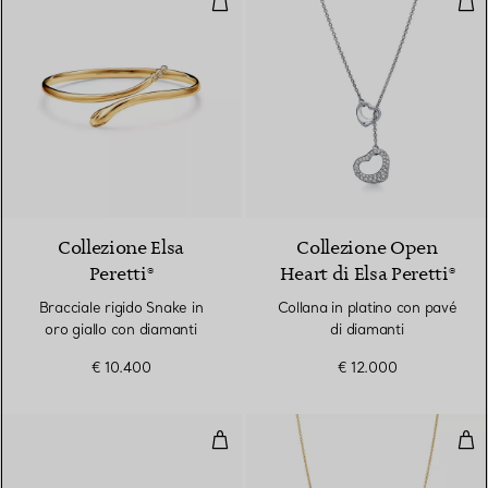
Collezione Elsa
Collezione Open
Peretti®
Heart di Elsa Peretti®
Bracciale rigido Snake in
Collana in platino con pavé
oro giallo con diamanti
di diamanti
€ 10.400
€ 12.000
Bracciale Diamond Hoop
Pen