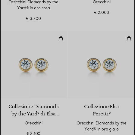
Peretti®
Orecchini Diamonds by the
Orecchini
Yard® in oro rosa
€ 2.000
€ 3.700
Orecchini
Ore
2 Materiali
Collezione Diamonds
Collezione Elsa
by the Yard® di Elsa
Peretti®
Peretti®
Orecchini
Orecchini Diamonds by the
Yard® in oro giallo
€ 3.100