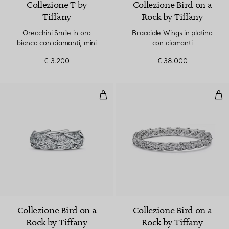
Collezione T by
Collezione Bird on a
Tiffany
Rock by Tiffany
Orecchini Smile in oro
Bracciale Wings in platino
bianco con diamanti, mini
con diamanti
€ 3.200
€ 38.000
Anello Wings a fascia in platino 
Bra
2 Materiali
Collezione Bird on a
Collezione Bird on a
Rock by Tiffany
Rock by Tiffany