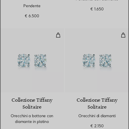
Pendente
€ 1.650
€ 6.500
Orecchini a bottone con diamante
Ore
Collezione Tiffany
Collezione Tiffany
Solitaire
Solitaire
Orecchini a bottone con
Orecchini di diamanti
diamante in platino
€ 2.150