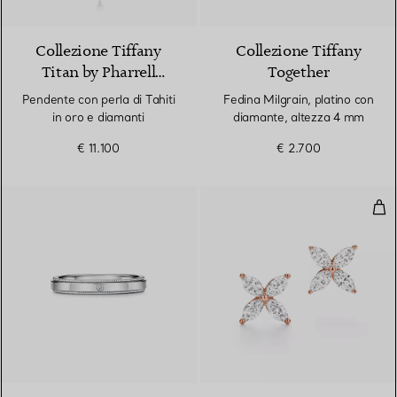
Collezione Tiffany
Collezione Tiffany
Titan by Pharrell
Together
Williams
Pendente con perla di Tahiti
Fedina Milgrain, platino con
in oro e diamanti
diamante, altezza 4 mm
€ 11.100
€ 2.700
Ore