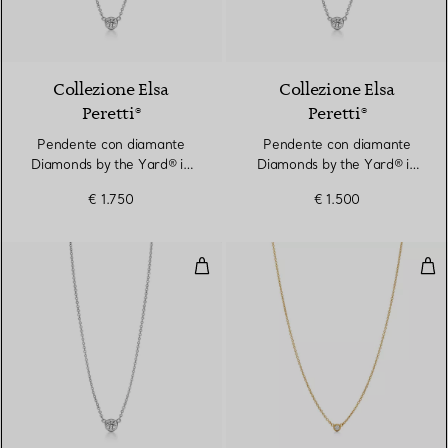
2 Materiali
Collezione Elsa
Collezione Elsa
Peretti®
Peretti®
Pendente con diamante
Pendente con diamante
Diamonds by the Yard® in
Diamonds by the Yard® in
platino
platino
€ 1.750
€ 1.500
Pendente con diamante Diamonds
Pen
2 Materiali