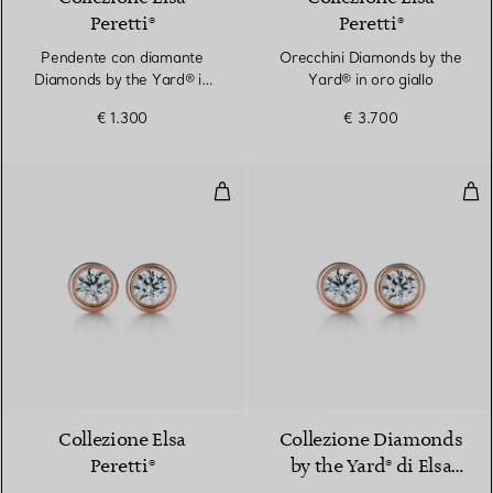
Peretti®
Peretti®
Pendente con diamante
Orecchini Diamonds by the
Diamonds by the Yard® in
Yard® in oro giallo
oro giallo
€ 1.300
€ 3.700
Orecchini Diamonds by the Yard®
Ore
2 Materiali
Collezione Elsa
Collezione Diamonds
Peretti®
by the Yard® di Elsa