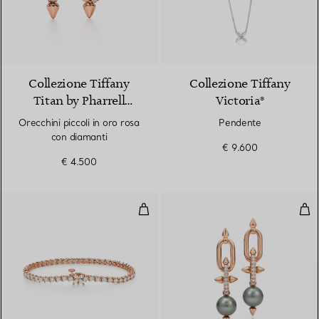
2 Materiali
Collezione Tiffany
Collezione Tiffany
Titan by Pharrell
Victoria®
Williams
Orecchini piccoli in oro rosa
Pendente
con diamanti
€ 9.600
€ 4.500
Bracciale tennis
Orec