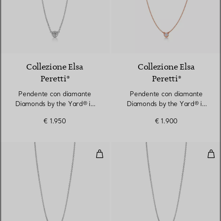
2 Materiali
Collezione Elsa
Collezione Elsa
Peretti®
Peretti®
Pendente con diamante
Pendente con diamante
Diamonds by the Yard® in
Diamonds by the Yard® in
platino
oro rosa
€ 1.950
€ 1.900
Pendente con diamante Diamonds
Pen