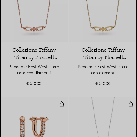
2 Materiali
Collezione Tiffany
Collezione Tiffany
Titan by Pharrell
Titan by Pharrell
Williams
Williams
Pendente East West in oro
Pendente East West in oro
rosa con diamanti
con diamanti
€ 5.000
€ 5.000
Orecchini piccoli in oro rosa con
Pen