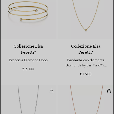
Collezione Elsa
Collezione Elsa
Peretti®
Peretti®
Bracciale Diamond Hoop
Pendente con diamante
Diamonds by the Yard® in
€ 6.100
oro giallo
€ 1.900
Pendente con diamante Diamonds
Pen