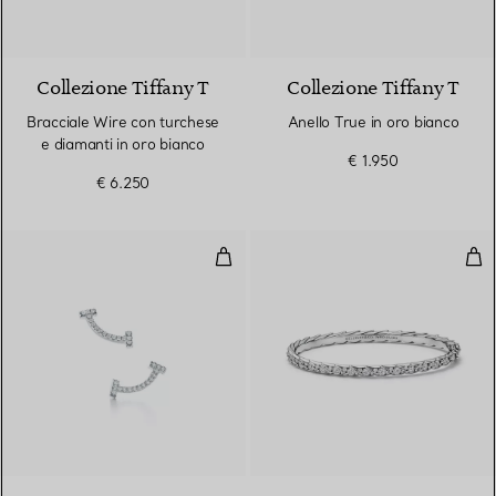
3 Materiali
Collezione Tiffany T
Collezione Tiffany T
Bracciale Wire con turchese
Anello True in oro bianco
e diamanti in oro bianco
€ 1.950
€ 6.250
Orecchini Smile in oro bianco con
Bra
3 Materiali