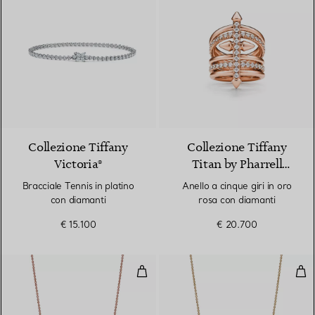
Collezione Tiffany
Collezione Tiffany
Victoria®
Titan by Pharrell
Williams
Bracciale Tennis in platino
Anello a cinque giri in oro
con diamanti
rosa con diamanti
€ 15.100
€ 20.700
Pendente East West in oro rosa 
Pen