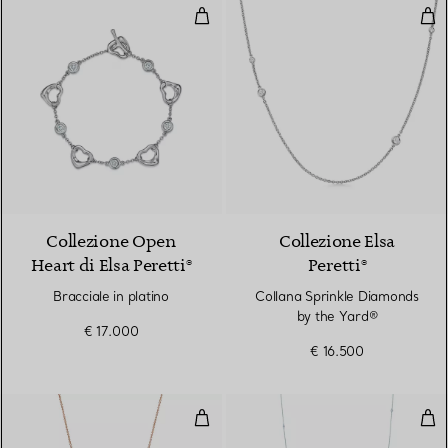
Bracciale in platino
Col
3 Materiali
Collezione Open
Collezione Elsa
Heart di Elsa Peretti®
Peretti®
Bracciale in platino
Collana Sprinkle Diamonds
by the Yard®
€ 17.000
€ 16.500
Pendente in oro rosa con diaman
Coll