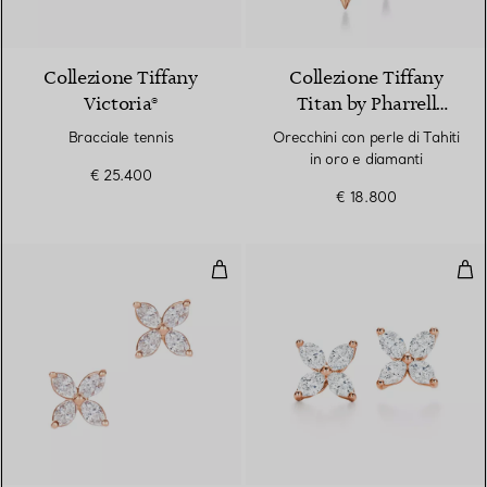
2 Materiali
Collezione Tiffany
Collezione Tiffany
Victoria®
Titan by Pharrell
Williams
Bracciale tennis
Orecchini con perle di Tahiti
in oro e diamanti
€ 25.400
€ 18.800
Orecchini
Ore
2 Materiali