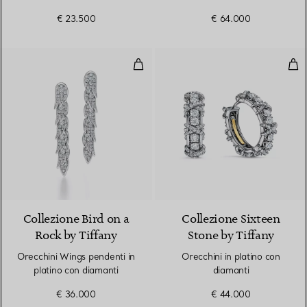
€ 23.500
€ 64.000
Orecchini Wings pendenti in plat
Orec
Collezione Bird on a
Collezione Sixteen
Rock by Tiffany
Stone by Tiffany
Orecchini Wings pendenti in
Orecchini in platino con
platino con diamanti
diamanti
€ 36.000
€ 44.000