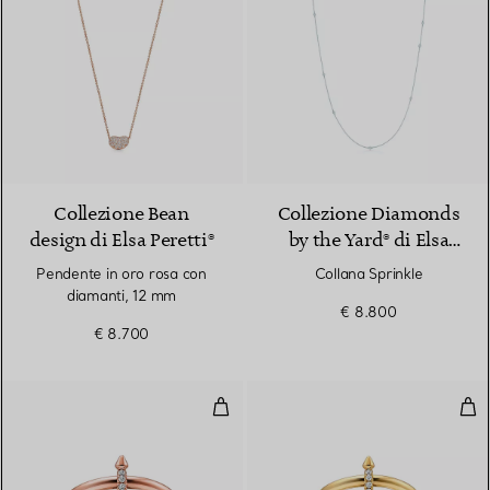
2 Materiali
Collezione Bean
Collezione Diamonds
design di Elsa Peretti®
by the Yard® di Elsa
Peretti®
Pendente in oro rosa con
Collana Sprinkle
diamanti, 12 mm
€ 8.800
€ 8.700
Anello doppio in oro rosa con di
Anel