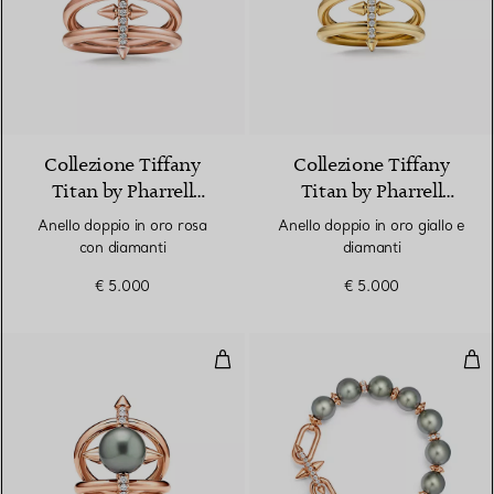
2 Materiali
Collezione Tiffany
Collezione Tiffany
Titan by Pharrell
Titan by Pharrell
Williams
Williams
Anello doppio in oro rosa
Anello doppio in oro giallo e
con diamanti
diamanti
€ 5.000
€ 5.000
Anello con perla di Tahiti in oro 
Brac