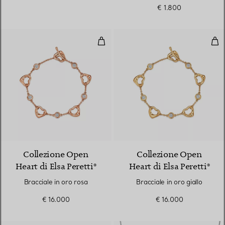
€ 1.800
Bracciale in oro rosa
Brac
3 Materiali
Collezione Open
Collezione Open
Heart di Elsa Peretti®
Heart di Elsa Peretti®
Bracciale in oro rosa
Bracciale in oro giallo
€ 16.000
€ 16.000