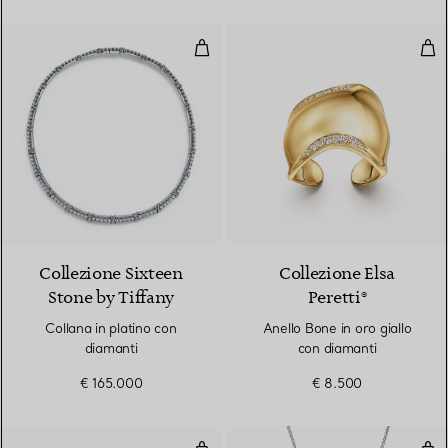
Collana in platino con diamanti
Anel
Collezione Sixteen
Collezione Elsa
Stone by Tiffany
Peretti®
Collana in platino con
Anello Bone in oro giallo
diamanti
con diamanti
€ 165.000
€ 8.500
Bracciale rigido Snake in oro gial
Coll