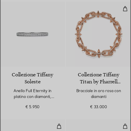
Brac
3 Materiali
Collezione Tiffany
Collezione Tiffany
Soleste
Titan by Pharrell
Williams
Anello Full Eternity in
Bracciale in oro rosa con
platino con diamanti,
diamanti
altezza 2 mm
€ 5.950
€ 33.000
Bracciale Tennis in platino con d
Anel