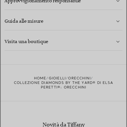
Approvvigionamento responsabile
Guida alle misure
CONTATTACI
PER SAPERNE DI PIÙ
Visita una boutique
PER SAPERNE DI PIÙ
TROVA LA BOUTIQUE PIÙ VICINA A TE
HOME
GIOIELLI
ORECCHINI
COLLEZIONE DIAMONDS BY THE YARD® DI ELSA
PERETTI®: ORECCHINI
Novità da Tiffany