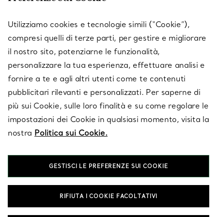
SERVICES
Utilizziamo cookies e tecnologie simili (“Cookie”),
compresi quelli di terze parti, per gestire e migliorare
il nostro sito, potenziarne le funzionalità,
SU TIFFANY & CO.
personalizzare la tua esperienza, effettuare analisi e
fornire a te e agli altri utenti come te contenuti
pubblicitari rilevanti e personalizzati. Per saperne di
LEGALE
più sui Cookie, sulle loro finalità e su come regolare le
impostazioni dei Cookie in qualsiasi momento, visita la
nostra
Politica sui Cookie.
SEGUICI
GESTISCI LE PREFERENZE SUI COOKIE
Cambia posizione:
RIFIUTA I COOKIE FACOLTATIVI
T&Co. 2026