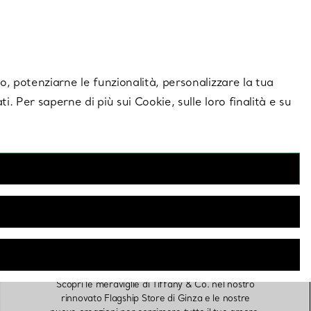
giornamenti esclusivi.
Contattaci
Accedi al tuo
ito, potenziarne le funzionalità, personalizzare la tua
ti. Per saperne di più sui Cookie, sulle loro finalità e su
Scopri il Flagship Store Tiffany
& Co. di Ginza
Scopri le meraviglie di Tiffany & Co. nel nostro
rinnovato Flagship Store di Ginza e le nostre