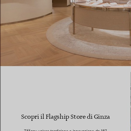
Fedi per Lei
Fedi per Lui
Prenota il tuo
appuntamento
con
Scopri il Flagship Store di Ginza