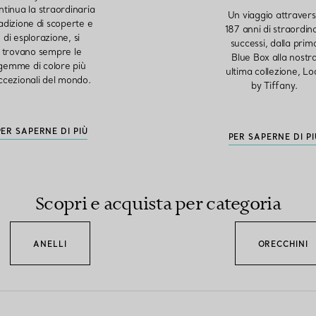
ntinua la straordinaria
Un viaggio attraver
adizione di scoperte e
187 anni di straordina
di esplorazione, si
successi, dalla prim
trovano sempre le
Blue Box alla nostr
gemme di colore più
ultima collezione, Lo
ccezionali del mondo.
by Tiffany.
PER SAPERNE DI PIÙ
PER SAPERNE DI PI
Scopri e acquista per categoria
ANELLI
ORECCHINI