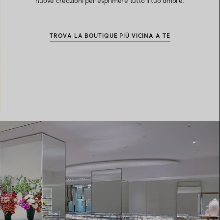
nuove creazioni per esprimere tutto il tuo amore.
Elsa Peretti®
Come scegliere il tuo anello di
TROVA LA BOUTIQUE PIÙ VICINA A TE
fidanzamento