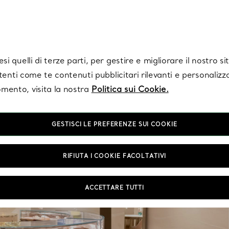
Tiffany.
Iscriviti
per ricevere le ultime notizie, ispirazioni selezionate e ag
i quelli di terze parti, per gestire e migliorare il nostro s
utenti come te contenuti pubblicitari rilevanti e personalizza
mento, visita la nostra
Politica sui Cookie.
GESTISCI LE PREFERENZE SUI COOKIE
RIFIUTA I COOKIE FACOLTATIVI
ACCETTARE TUTTI