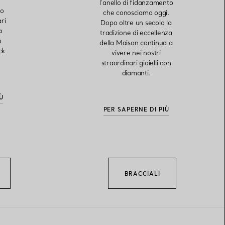
l’anello di fidanzamento
so
che conosciamo oggi.
ri
Dopo oltre un secolo la
a
tradizione di eccellenza
a
della Maison continua a
ck
vivere nei nostri
straordinari gioielli con
diamanti.
Ù
PER SAPERNE DI PIÙ
BRACCIALI