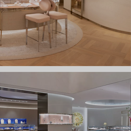
Anelli per coppie
Eternity Rings
 un esperto di diamanti Tiffany.