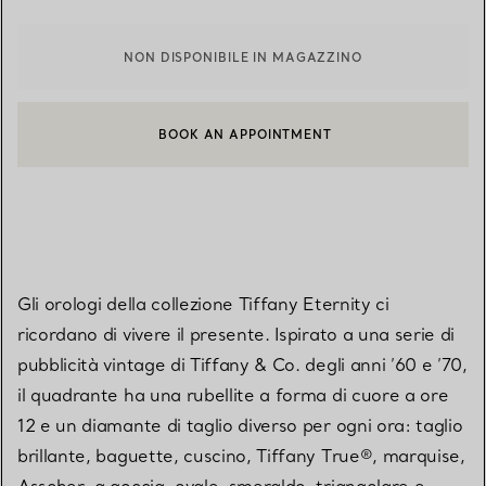
NON DISPONIBILE IN MAGAZZINO
BOOK AN APPOINTMENT
CONTATTA UN CONSULENTE CLIENTI O PRENOTA UN APPUN
Gli orologi della collezione Tiffany Eternity ci
ricordano di vivere il presente. Ispirato a una serie di
pubblicità vintage di Tiffany & Co. degli anni ’60 e ’70,
il quadrante ha una rubellite a forma di cuore a ore
12 e un diamante di taglio diverso per ogni ora: taglio
brillante, baguette, cuscino, Tiffany True®, marquise,
Asscher, a goccia, ovale, smeraldo, triangolare e