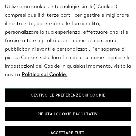
SERVICES
Utilizziamo cookies e tecnologie simili (“Cookie”),
compresi quelli di terze parti, per gestire e migliorare
il nostro sito, potenziarne le funzionalità,
SU TIFFANY & CO.
personalizzare la tua esperienza, effettuare analisi e
fornire a te e agli altri utenti come te contenuti
pubblicitari rilevanti e personalizzati. Per saperne di
LEGALE
più sui Cookie, sulle loro finalità e su come regolare le
impostazioni dei Cookie in qualsiasi momento, visita la
nostra
Politica sui Cookie.
SEGUICI
GESTISCI LE PREFERENZE SUI COOKIE
Cambia posizione:
RIFIUTA I COOKIE FACOLTATIVI
T&Co. 2026
ACCETTARE TUTTI