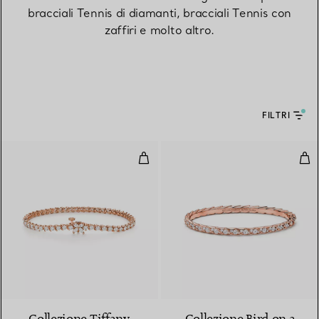
bracciali Tennis di diamanti, bracciali Tennis con
zaffiri e molto altro.
FILTRI
Bracciale tennis
Bra
2 Materiali