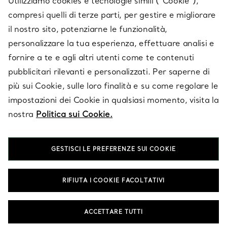
Utilizziamo cookies e tecnologie simili (“Cookie”),
compresi quelli di terze parti, per gestire e migliorare
il nostro sito, potenziarne le funzionalità,
SU TIFFANY & CO.
personalizzare la tua esperienza, effettuare analisi e
fornire a te e agli altri utenti come te contenuti
pubblicitari rilevanti e personalizzati. Per saperne di
LEGALE
più sui Cookie, sulle loro finalità e su come regolare le
impostazioni dei Cookie in qualsiasi momento, visita la
nostra
Politica sui Cookie.
SEGUICI
GESTISCI LE PREFERENZE SUI COOKIE
Cambia posizione:
RIFIUTA I COOKIE FACOLTATIVI
T&Co. 2026
ACCETTARE TUTTI