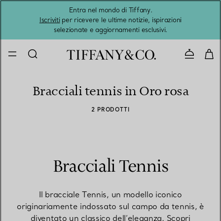
Entra nel mondo di Tiffany.
L'estat
Iscriviti
per ricevere le ultime notizie, ispirazioni
selezionate e aggiornamenti esclusivi.
Contatta
Bracciali tennis in Oro rosa
2 PRODOTTI
Bracciali Tennis
Il bracciale Tennis, un modello iconico
originariamente indossato sul campo da tennis, è
diventato un classico dell’eleganza. Scopri