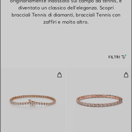
originariamente indossato sul campo da tennis, è
diventato un classico dell’eleganza. Scopri
bracciali Tennis di diamanti, bracciali Tennis con
zaffiri e molto altro.
FILTRI
Bracciale tennis
Bra
2 Materiali