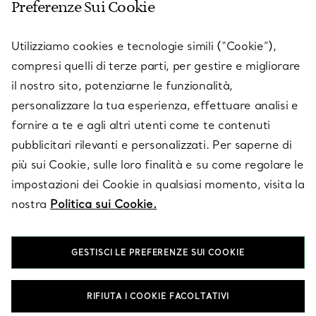
Preferenze Sui Cookie
SERVICES
Utilizziamo cookies e tecnologie simili (“Cookie”),
compresi quelli di terze parti, per gestire e migliorare
il nostro sito, potenziarne le funzionalità,
SU TIFFANY & CO.
personalizzare la tua esperienza, effettuare analisi e
fornire a te e agli altri utenti come te contenuti
pubblicitari rilevanti e personalizzati. Per saperne di
LEGALE
più sui Cookie, sulle loro finalità e su come regolare le
impostazioni dei Cookie in qualsiasi momento, visita la
nostra
Politica sui Cookie.
SEGUICI
GESTISCI LE PREFERENZE SUI COOKIE
Cambia posizione:
RIFIUTA I COOKIE FACOLTATIVI
T&Co. 2026