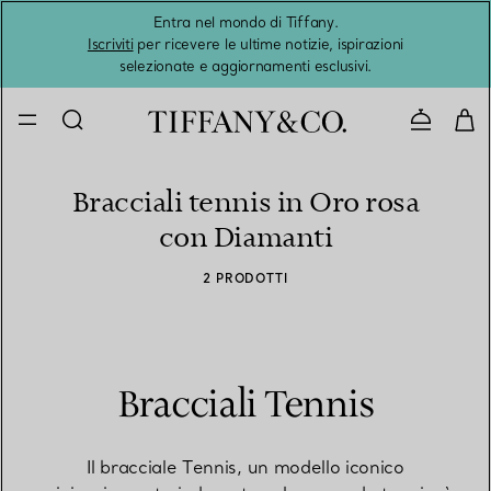
Entra nel mondo di Tiffany.
L'estat
Iscriviti
per ricevere le ultime notizie, ispirazioni
selezionate e aggiornamenti esclusivi.
Contatta
Bracciali tennis in Oro rosa
con Diamanti
2 PRODOTTI
Bracciali Tennis
Il bracciale Tennis, un modello iconico