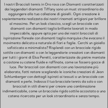
I nostri Bracciali tennis in Oro rosa con Diamanti caratterizzati
dai leggendari diamanti Tiffany sono un must straordinario da
aggiungere alla tua collezione di gioielli. Ogni creazione è
sapientemente realizzata dai nostri rinomati artigiani per brillare
al massimo. Per un look classico, scegli un bracciale con
diamanti con diamanti taglio brillante lavorati in modo
impeccabile, oppure opta per uno dei nostri bracciali di
ispirazione floreale con diamanti taglio marquise che evocano il
movimento delicato e naturale di fiori e foglie. Cerchi un gioiello
sofisticato e minimalista? Risplendi con un bracciale rigido
sottile con diamanti o con le leggendarie creazioni con diamanti
per tutti i giorni di Elsa Peretti, caratterizzate da pietre montate
a castone su catene fluide e raffinate, come se fossero gocce di
luce. Per bracciali con diamanti con una lavorazione più
elaborata, fatti notare scegliendo le iconiche creazioni di Jean
Schlumberger con dettagli ispirati ai tessuti o un bracciale con
diamanti e perle. Indossa il tuo bracciale tennis da solo o con
bracciali in stili diversi per creare una combinazione
indimenticabile, come un bracciale rigido sottile accostato a una
catena ricercata per un look straordinario e senza tempo.