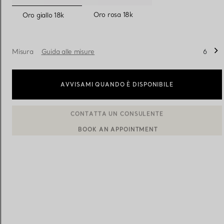
selezionato/i
Oro rosa 18k
Oro giallo 18k
Fedi per Lei
Fedi per Lui
Misura
Guida alle misure
6
Prenota il tuo
appuntamento
con
AVVISAMI QUANDO È DISPONIBILE
BOOK AN APPOINTMENT
CONTATTA UN CONSULENTE CLIENTI O PRENOTA UN APPU