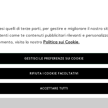
Tiffany.
Iscriviti
per ricevere le ultime notizie, ispirazioni selezionate e ag
i quelli di terze parti, per gestire e migliorare il nostro s
utenti come te contenuti pubblicitari rilevanti e personalizza
mento, visita la nostra
Politica sui Cookie.
GESTISCI LE PREFERENZE SUI COOKIE
RIFIUTA I COOKIE FACOLTATIVI
ACCETTARE TUTTI