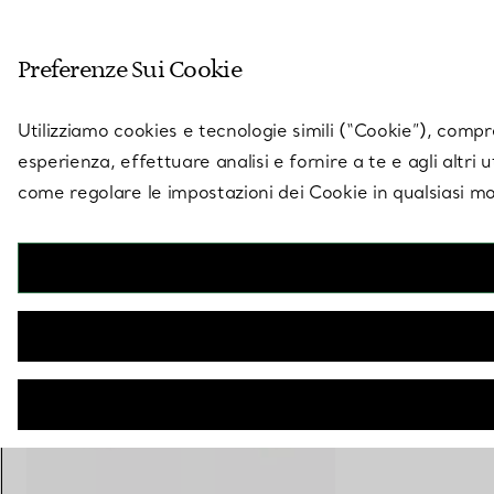
Entra nel mondo di 
Preferenze Sui Cookie
Vai alla pagina dei negozi
Utilizziamo cookies e tecnologie simili (“Cookie”), compres
esperienza, effettuare analisi e fornire a te e agli altri 
come regolare le impostazioni dei Cookie in qualsiasi mo
Collezione Tiffany T
Anello Square in oro giallo
€ 2.900