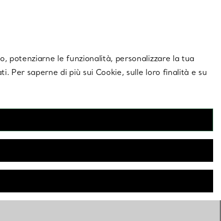
giornamenti esclusivi.
Contattaci
Accedi al tuo a
ito, potenziarne le funzionalità, personalizzare la tua
ti. Per saperne di più sui Cookie, sulle loro finalità e su