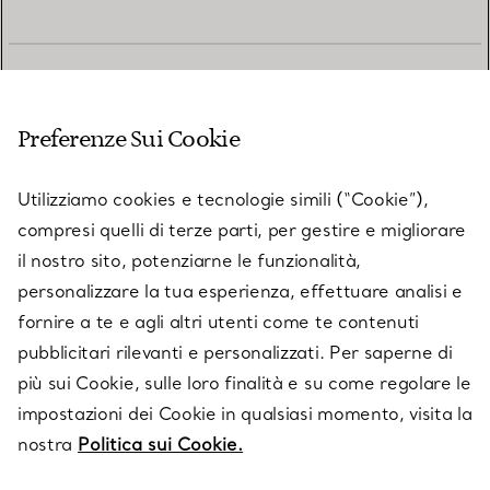
SERVIZIO CLIENTI
Preferenze Sui Cookie
SERVICES
Utilizziamo cookies e tecnologie simili (“Cookie”),
compresi quelli di terze parti, per gestire e migliorare
il nostro sito, potenziarne le funzionalità,
SU TIFFANY & CO.
personalizzare la tua esperienza, effettuare analisi e
fornire a te e agli altri utenti come te contenuti
pubblicitari rilevanti e personalizzati. Per saperne di
LEGALE
più sui Cookie, sulle loro finalità e su come regolare le
impostazioni dei Cookie in qualsiasi momento, visita la
nostra
Politica sui Cookie.
SEGUICI