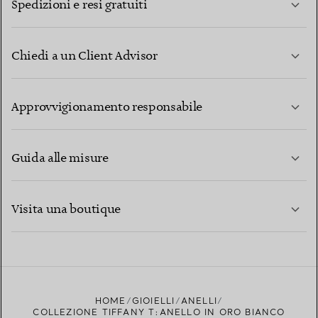
Spedizioni e resi gratuiti
Chiedi a un Client Advisor
PER SAPERNE DI PIÙ
Approvvigionamento responsabile
Guida alle misure
CONTATTACI
PER SAPERNE DI PIÙ
Visita una boutique
PER SAPERNE DI PIÙ
TROVA LA BOUTIQUE PIÙ VICINA A TE
HOME
GIOIELLI
ANELLI
COLLEZIONE TIFFANY T:ANELLO IN ORO BIANCO