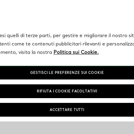
Tiffany.
Iscriviti
per ricevere le ultime notizie, ispirazioni selezionate e ag
i quelli di terze parti, per gestire e migliorare il nostro s
utenti come te contenuti pubblicitari rilevanti e personalizza
mento, visita la nostra
Politica sui Cookie.
GESTISCI LE PREFERENZE SUI COOKIE
RIFIUTA I COOKIE FACOLTATIVI
ACCETTARE TUTTI