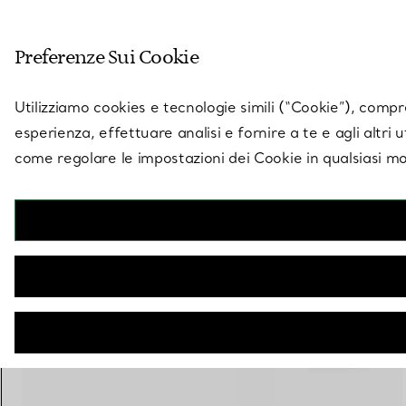
Entra nel mondo di 
Preferenze Sui Cookie
Vai alla pagina dei negozi
Utilizziamo cookies e tecnologie simili (“Cookie”), compres
esperienza, effettuare analisi e fornire a te e agli altri 
come regolare le impostazioni dei Cookie in qualsiasi mo
Collezione Tiffany Rope
Anello a due giri in oro giallo e platino con diamanti
€ 8.900