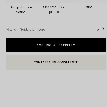
selezionato/i
Oro rosa 18k e
Platino
Oro giallo 18k e
platino
platino
Fedi per Lei
Fedi per Lui
Misura
Guida alle misure
6
Prenota il tuo
appuntamento
con
AGGIUNGI AL CARRELLO
CONTATTA UN CONSULENTE
BOOK AN APPOINTMENT
CONTATTA UN CONSULENTE CLIENTI O PRENOTA UN APPU