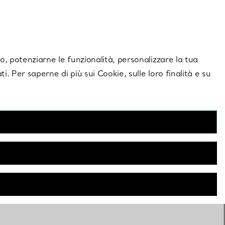
giornamenti esclusivi.
Contattaci
Accedi al tuo a
ito, potenziarne le funzionalità, personalizzare la tua
ti. Per saperne di più sui Cookie, sulle loro finalità e su