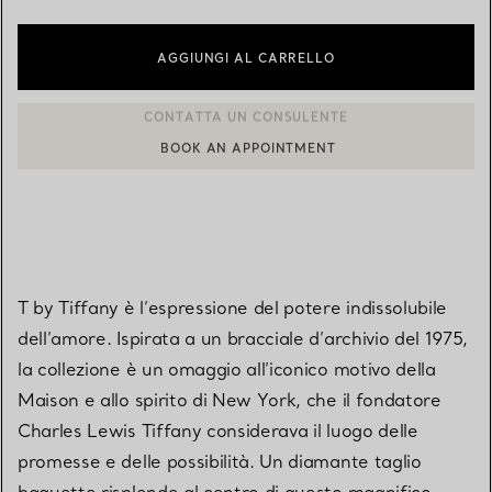
AGGIUNGI AL CARRELLO
BOOK AN APPOINTMENT
CONTATTA UN CONSULENTE CLIENTI O PRENOTA UN APPUN
T by Tiffany è l’espressione del potere indissolubile
dell’amore. Ispirata a un bracciale d’archivio del 1975,
la collezione è un omaggio all’iconico motivo della
Maison e allo spirito di New York, che il fondatore
Charles Lewis Tiffany considerava il luogo delle
promesse e delle possibilità. Un diamante taglio
baguette risplende al centro di questo magnifico