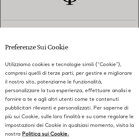
SERVIZIO CLIENTI
Preferenze Sui Cookie
SERVICES
Utilizziamo cookies e tecnologie simili (“Cookie”),
compresi quelli di terze parti, per gestire e migliorare
il nostro sito, potenziarne le funzionalità,
SU TIFFANY & CO.
personalizzare la tua esperienza, effettuare analisi e
fornire a te e agli altri utenti come te contenuti
pubblicitari rilevanti e personalizzati. Per saperne di
LEGALE
più sui Cookie, sulle loro finalità e su come regolare le
impostazioni dei Cookie in qualsiasi momento, visita la
nostra
Politica sui Cookie.
SEGUICI